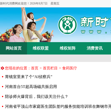
新时代消费网欢迎您！
2026年8月7日 星期五
网站首页
维权联盟
维权矩阵
消费资讯
您现在的位置：
首页
>
首页栏目
>
食药医疗
胃镜室里来了个“AI侦察兵”
河南首台5T超高场磁共振启用
陪诊师火爆背后，我们该关注什么？
河南省平顶山市家庭医生团队签约服务技能培训班在舞钢市