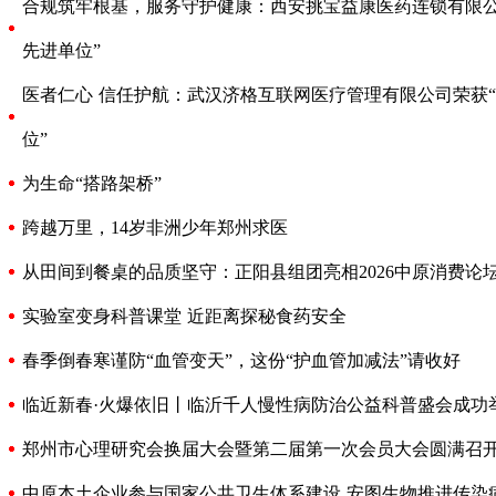
合规筑牢根基，服务守护健康：西安挑宝益康医药连锁有限公司
先进单位”
医者仁心 信任护航：武汉济格互联网医疗管理有限公司荣获“2
位”
为生命“搭路架桥”
跨越万里，14岁非洲少年郑州求医
从田间到餐桌的品质坚守：正阳县组团亮相2026中原消费论
实验室变身科普课堂 近距离探秘食药安全
春季倒春寒谨防“血管变天”，这份“护血管加减法”请收好
临近新春·火爆依旧丨临沂千人慢性病防治公益科普盛会成功
郑州市心理研究会换届大会暨第二届第一次会员大会圆满召
中原本土企业参与国家公共卫生体系建设 安图生物推进传染