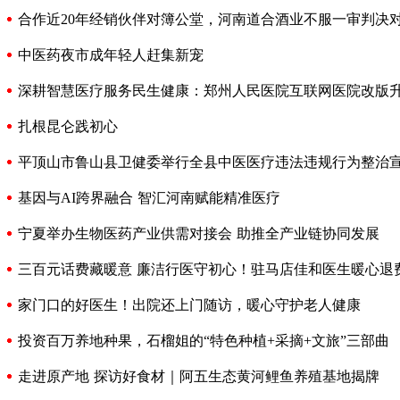
合作近20年经销伙伴对簿公堂，河南道合酒业不服一审判决
中医药夜市成年轻人赶集新宠
深耕智慧医疗服务民生健康：郑州人民医院互联网医院改版
扎根昆仑践初心
平顶山市鲁山县卫健委举行全县中医医疗违法违规行为整治
基因与AI跨界融合 智汇河南赋能精准医疗
宁夏举办生物医药产业供需对接会 助推全产业链协同发展
三百元话费藏暖意 廉洁行医守初心！驻马店佳和医生暖心退
家门口的好医生！出院还上门随访，暖心守护老人健康
投资百万养地种果，石榴姐的“特色种植+采摘+文旅”三部曲
走进原产地 探访好食材｜阿五生态黄河鲤鱼养殖基地揭牌