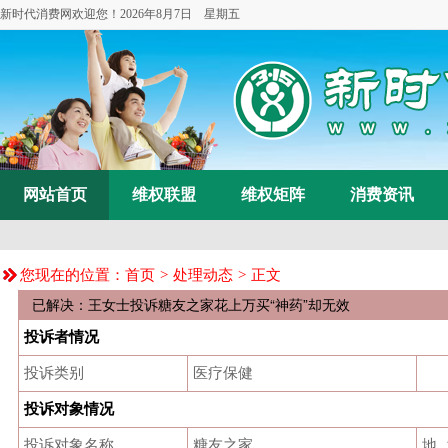
新时代消费网欢迎您！
2026年8月7日 星期五
网站首页
维权联盟
维权矩阵
消费资讯
您现在的位置：
首页
>
处理动态
> 正文
已解决：王女士投诉糖友之家花上万买“神药”却无效
投诉者情况
投诉类别
医疗保健
投诉对象情况
投诉对象名称
糖友之家
地 