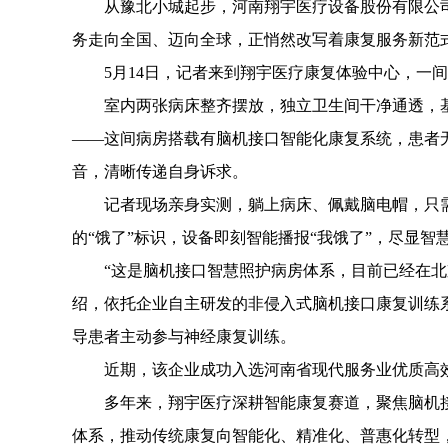
从豫北小城起步，河南翔宇医疗设备股份有限公司(
务走向全国、迈向全球，正悄然改写着康复服务新范
5月14日，记者来到翔宇医疗康复体验中心，一间
室内两张病床整齐摆放，独立卫生间干净通透，基
——这间病房搭载有脑机接口智能化康复系统，患者
音，清晰传递自身诉求。
记者现场亲身实测，躺上病床、佩戴脑电帽，只需专
的“饿了”标识，设备即刻智能播报“我饿了”，尽显智
“这是脑机接口智慧照护病房体系，目前已经在北京
绍，依托企业自主研发的非侵入式脑机接口康复训练
导患者主动参与神经康复训练。
近期，该企业成功入选河南省现代服务业优质高效发
多年来，翔宇医疗深耕智能康复赛道，聚焦脑机接口
体系，推动传统康复向智能化、精准化、普惠化转型