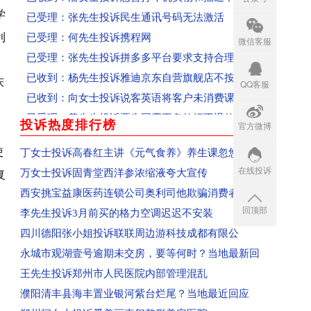
已受理：张先生投诉民生通讯号码无法激活
学
已受理：何先生投诉携程网
利
微信客服
已受理：张先生投诉拼多多平台要求支持合理述求
已收到：杨先生投诉雅迪京东自营旗舰店不按时开
床
QQ客服
已收到：向女士投诉说客英语将客户未消费课时清
已受理：黄先生投诉票牛网霸王条款拒不退款、态
投诉热度排行榜
官方微博
more
已收到：魏先生投诉山东联通私自给用用户办理流
已受理：陈先生投诉嘟嘟网络游戏服务网
使
丁女士投诉高春红主讲《元气食养》养生课忽悠
已收到：安徽范女士投诉成都科瑞哲教育科技有限
在线投诉
万女士投诉固青堂西洋参浓缩液夸大宣传
复
已收到：江苏盖女士投诉郑州爱美丽嘉玺整形美容
西安挑宝益康医药连锁公司奥利司他欺骗消费者
已收到：吕先生投诉平顶山森茂物业
回顶部
李先生投诉3月前买的格力空调迟迟不安装
已收到：信阳王同学投诉河南新华电脑学院
四川德阳张小姐投诉联联周边游科技成都有限公
已收到：郑州闫女士投诉爱美丽嘉玺整形美容医院
永城市观湖壹号逾期未交房，要等何时？当地最新回
回复：辽宁盘锦刘女士投诉青岛航空已收到
王先生投诉郑州市人民医院内部管理混乱
回复：湖南省怀化沈同学投诉青岛航空已收到
濮阳清丰县海丰置业银河紫台烂尾？当地最近回应
回复：河南学生投诉郑州富康国际美发学校