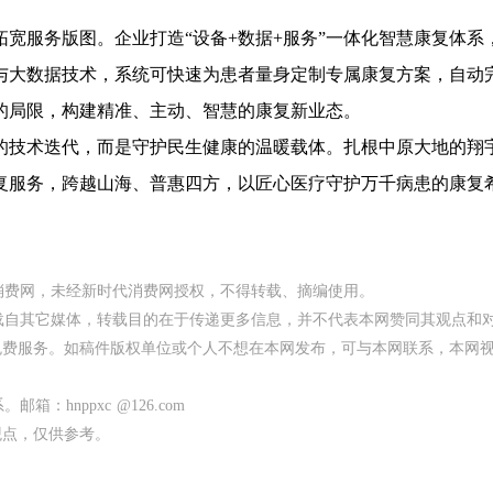
服务版图。企业打造“设备+数据+服务”一体化智慧康复体系
与大数据技术，系统可快速为患者量身定制专属康复方案，自动
的局限，构建精准、主动、智慧的康复新业态。
技术迭代，而是守护民生健康的温暖载体。扎根中原大地的翔
复服务，跨越山海、普惠四方，以匠心医疗守护万千病患的康复
代消费网，未经新时代消费网授权，不得转载、摘编使用。
均转载自其它媒体，转载目的在于传递更多信息，并不代表本网赞同其观点和
免费服务。如稿件版权单位或个人不想在本网发布，可与本网联系，本网
：hnppxc @126.com
观点，仅供参考。