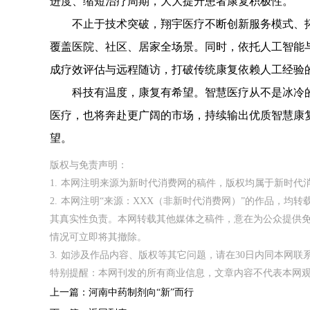
进度、缩短治疗周期，大大提升患者康复积极性。
不止于技术突破，翔宇医疗不断创新服务模式、拓宽
覆盖医院、社区、居家全场景。同时，依托人工智能
成疗效评估与远程随访，打破传统康复依赖人工经验
科技有温度，康复有希望。智慧医疗从不是冰冷的
医疗，也将奔赴更广阔的市场，持续输出优质智慧康
望。
版权与免责声明：
1. 本网注明来源为新时代消费网的稿件，版权均属于新时
2. 本网注明“来源：XXX（非新时代消费网）”的作品，
其真实性负责。本网转载其他媒体之稿件，意在为公众提供
情况可立即将其撤除。
3. 如涉及作品内容、版权等其它问题，请在30日内同本网联系。邮箱
特别提醒：本网刊发的所有商业信息，文章内容不代表本网
上一篇：
河南中药制剂向“新”而行