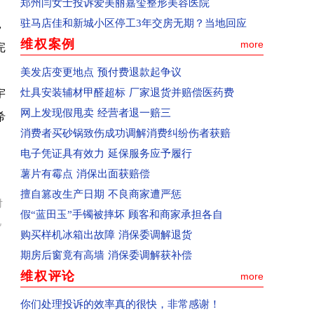
郑州闫女士投诉爱美丽嘉玺整形美容医院
回复：河南省郑州市群众投诉泰山誉景已收到
驻马店佳和新城小区停工3年交房无期？当地回应
，
已受理：河南省新郑市群众投诉新郑南龙湖孔雀城
维权案例
more
完
已受理：河南省清丰县群众投诉海丰置业
美发店变更地点 预付费退款起争议
已受理：河南省郑州市群众投诉天旺广场鲤鱼门饭
灶具安装辅材甲醛超标 厂家退货并赔偿医药费
宇
已受理：消费者投诉天猫宝洁官方旗舰店
网上发现假甩卖 经营者退一赔三
希
已收到：消费者投诉青岛航空公司
消费者买砂锅致伤成功调解消费纠纷伤者获赔
已收到：河南郑州市消费者投诉大学路南四环鑫苑
电子凭证具有效力 延保服务应予履行
已收到：河南省郑州市群众投诉郑州经开区阳光城
薯片有霉点 消保出面获赔偿
已收到：河南省商丘群众投诉商丘市中心汽车站
擅自篡改生产日期 不良商家遭严惩
回复：河南省商丘群众投诉上华东庐已收到
对
假“蓝田玉”手镯被摔坏 顾客和商家承担各自
回复：河南省商丘群众投诉前程嘉苑已收到
视
购买样机冰箱出故障 消保委调解退货
已受理：河南省西平县群众投诉美景国际现代城
期房后窗竟有高墙 消保委调解获补偿
已收到：河南省周口市淮阳区群众投诉华悦学府
维权评论
more
已受理：业主投诉驻马店市上海滩花园
已收到：业主投诉济源天坛办事处商都苑
你们处理投诉的效率真的很快，非常感谢！