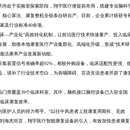
尚处于实验室探索阶段，翔宇医疗便提前布局，搭建专业脑科
、核心算法、康复整机全链条自研自产。目前，企业累计斩获专
国家及行业标准40余项。
—产业化”高效转化机制，让前沿医疗技术快速量产、投入临
发展，助推本地康复医疗产业集群化、高端化升级，形成“技术研
，激活康养产业发展新动能。
装置信号准确率超92%，相较外购设备，临床适配性更强、
品，填补了行业技术空白，为吞咽障碍、言语失语患者开辟了康
类覆盖39个临床科室。其中，脑机接口脑控设备已入驻全国
升临床康复效率。
医护人员的得力帮手。“以往中风患者上肢康复周期长、见效
师刘海杰坦言，翔宇医疗智能康复设备的引入，有效加快患者康复