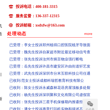
已受理：喻先生投诉吉水县部分区域无移动信号
投诉电话：400-181-3315
已受理：卢先生投诉百世快运快递损坏物品拒赔
服务监督：136-337-12315
已受理：张女士投诉微优梦空壳公司收款不发货联
投诉邮箱：xsdxfw@163.com
机
已受理：丁女士投诉高春红主讲《元气食养》养生
处理动态
已解决： 张先生投诉物业强行断电已恢复供电
more
语
已受理：李女士投诉郑州植得口腔医院植牙导致面
已受理：魏先生投诉自家超市附近最近移动信号查
已受理：张先生投诉汝州市炳言物业强行断电
已受理：岳先生投诉许昌市建安区许由街道轩艺发
已受理：武先生投诉深圳市分米互联科技公司任通
引
已收到:范女士投诉成都科瑞哲教育科技有限公
已收到：陈女士投诉永威森林花语房屋顶板多处裂
已收到：杨先生投诉深圳聚和文化有限公司虚假宣
已收到：张先生投诉三星手机保修期内推诿拒保
新
已收到：潘女士投诉惠普打印机实物和描述不符
公众号