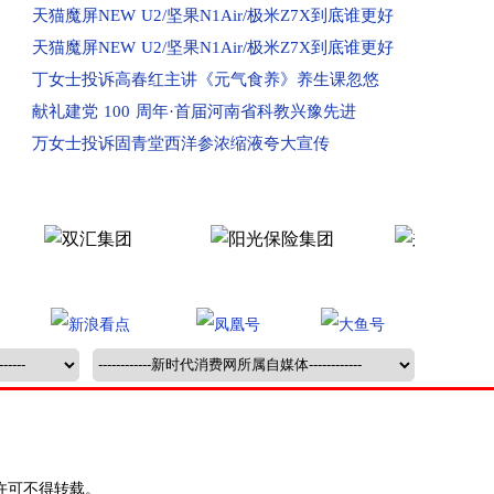
天猫魔屏NEW U2/坚果N1Air/极米Z7X到底谁更好
已受理：海南孟女士投诉京东
天猫魔屏NEW U2/坚果N1Air/极米Z7X到底谁更好
已受理：河南洛阳市群众投诉洛阳百汇城
丁女士投诉高春红主讲《元气食养》养生课忽悠
已受理：业主投诉新郑民航国际玺苑
献礼建党 100 周年·首届河南省科教兴豫先进
已受理：业主投诉汝州金域华府小区
万女士投诉固青堂西洋参浓缩液夸大宣传
已收到：唐河业主投诉春天阳光嘉园
已收到：河南汝州市业主投诉金域华府
已收到：兰考县业主投诉凤凰城
回复：河南鲁山县消费者投诉鲁山大鹏盛世华城已
回复：河南驻马店消费者投诉驻马店市红星国际广
回复：许昌刘先生投诉中国联合网络通信有限公司
回复：河南信阳消费者投诉中国移动河南公司已受
回复：河南新蔡县消费者投诉新蔡县西湖别院已受
已收到：河南邓州市业主投诉邓州市新华生活广场
已受理：河南濮阳市清丰县群众投诉清丰县玉都贵
已受理：河南新乡市辉县群众投诉辉县市龙鼎生活
许可不得转载。