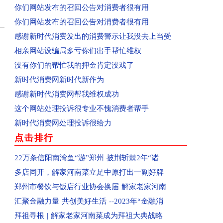
回复：河南省济源群众投诉公租房已收到
你们网站发布的召回公告对消费者很有用
回复：平顶山群众投诉群星汇中心城美食城已收到
你们网站发布的召回公告对消费者很有用
回复：河南省平顶山市群众投诉亚丁湾已收到
感谢新时代消费发出的消费警示让我没去上当受
已收到：信阳市商城县消费者投诉阳光帝景
相亲网站设骗局多亏你们出手帮忙维权
已收到：平顶山消费者投诉黄金花园
没有你们的帮忙我的押金肯定没戏了
已收到：驻马店袁先生投诉爱克儿童梦幻乐园
新时代消费网新时代新作为
回复：河南汝州市群众投诉汝州市南关花园C区已
感谢新时代消费网帮我维权成功
回复：河南省洛阳市孟津区群众投诉中央花园已收
这个网站处理投诉很专业不愧消费者帮手
回复：河南省郑州高新区群众投诉金海西湖美景小
新时代消费网处理投诉很给力
回复：河南省郑州二七区群众投诉河南书山教育已
点击排行
已受理：河南省郑州金水区群众投诉郑州康宁南洋
22万条信阳南湾鱼“游”郑州 披荆斩棘2年“诸
已受理：佛山消费者梁女士投诉Owhat
多店同开，解家河南菜立足中原打出一副好牌
已收到：消费者投诉新蔡县共享电动车
郑州市餐饮与饭店行业协会换届 解家老家河南
已收到：业主投诉焦作市常绿林溪谷
汇聚金融力量 共创美好生活 --2023年“金融消
已受理：郑州市消费者投诉河南移动
拜祖寻根 | 解家老家河南菜成为拜祖大典战略
已收到：业主投诉永城市观湖壹号