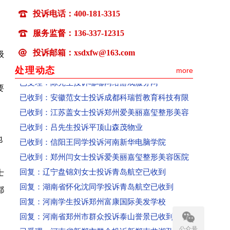
投诉电话：400-181-3315
已收到：杨先生投诉雅迪京东自营旗舰店不按时开
已收到：向女士投诉说客英语将客户未消费课时清
服务监督：136-337-12315
运
已受理：黄先生投诉票牛网霸王条款拒不退款、态
投诉邮箱：xsdxfw@163.com
级
已收到：魏先生投诉山东联通私自给用用户办理流
处理动态
more
已受理：陈先生投诉嘟嘟网络游戏服务网
要
已收到：安徽范女士投诉成都科瑞哲教育科技有限
已收到：江苏盖女士投诉郑州爱美丽嘉玺整形美容
已收到：吕先生投诉平顶山森茂物业
已收到：信阳王同学投诉河南新华电脑学院
地
已收到：郑州闫女士投诉爱美丽嘉玺整形美容医院
回复：辽宁盘锦刘女士投诉青岛航空已收到
士
回复：湖南省怀化沈同学投诉青岛航空已收到
都
回复：河南学生投诉郑州富康国际美发学校
回复：河南省郑州市群众投诉泰山誉景已收到
已受理：河南省新郑市群众投诉新郑南龙湖孔雀城
公众号