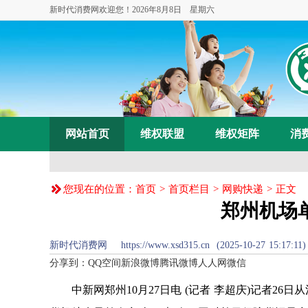
新时代消费网欢迎您！
2026年8月8日 星期六
网站首页
维权联盟
维权矩阵
消
您现在的位置：
首页
>
首页栏目
>
网购快递
> 正文
郑州机场
新时代消费网 https://www.xsd315.cn (2025-10-27
分享到：
QQ空间
新浪微博
腾讯微博
人人网
微信
中新网郑州10月27日电 (记者 李超庆)记者26