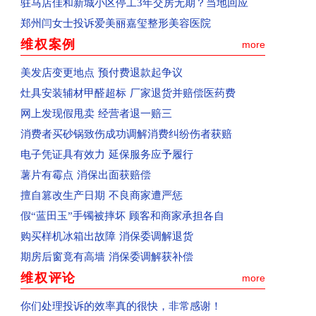
回复：河南省平顶山市群众投诉亚丁湾已收到
驻马店佳和新城小区停工3年交房无期？当地回应
已收到：信阳市商城县消费者投诉阳光帝景
郑州闫女士投诉爱美丽嘉玺整形美容医院
已收到：平顶山消费者投诉黄金花园
维权案例
more
已收到：驻马店袁先生投诉爱克儿童梦幻乐园
美发店变更地点 预付费退款起争议
回复：河南汝州市群众投诉汝州市南关花园C区已
灶具安装辅材甲醛超标 厂家退货并赔偿医药费
回复：河南省洛阳市孟津区群众投诉中央花园已收
网上发现假甩卖 经营者退一赔三
回复：河南省郑州高新区群众投诉金海西湖美景小
消费者买砂锅致伤成功调解消费纠纷伤者获赔
回复：河南省郑州二七区群众投诉河南书山教育已
电子凭证具有效力 延保服务应予履行
已受理：河南省郑州金水区群众投诉郑州康宁南洋
薯片有霉点 消保出面获赔偿
已受理：佛山消费者梁女士投诉Owhat
擅自篡改生产日期 不良商家遭严惩
已收到：消费者投诉新蔡县共享电动车
假“蓝田玉”手镯被摔坏 顾客和商家承担各自
已收到：业主投诉焦作市常绿林溪谷
购买样机冰箱出故障 消保委调解退货
已受理：郑州市消费者投诉河南移动
期房后窗竟有高墙 消保委调解获补偿
已收到：业主投诉永城市观湖壹号
维权评论
more
已受理：海南孟女士投诉京东
你们处理投诉的效率真的很快，非常感谢！
已受理：河南洛阳市群众投诉洛阳百汇城