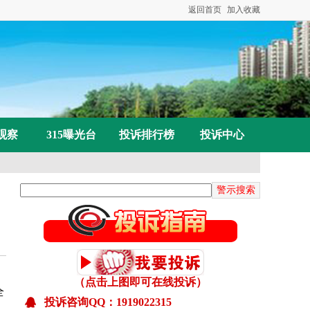
已受理：张女士投诉微优梦空壳公司收款不发货联
返回首页
加入收藏
已受理：丁女士投诉高春红主讲《元气食养》养生
已解决： 张先生投诉物业强行断电已恢复供电
已受理：李女士投诉郑州植得口腔医院植牙导致面
已受理：魏先生投诉自家超市附近最近移动信号查
已受理：张先生投诉汝州市炳言物业强行断电
已受理：岳先生投诉许昌市建安区许由街道轩艺发
观察
315曝光台
投诉排行榜
投诉中心
已受理：武先生投诉深圳市分米互联科技公司任通
已收到:范女士投诉成都科瑞哲教育科技有限公
已收到：陈女士投诉永威森林花语房屋顶板多处裂
已收到：杨先生投诉深圳聚和文化有限公司虚假宣
已收到：张先生投诉三星手机保修期内推诿拒保
已收到：潘女士投诉惠普打印机实物和描述不符
已受理：张先生投诉民生通讯号码无法激活
（点击上图即可在线投诉）
已受理：何先生投诉携程网
全
投诉咨询QQ：1919022315
已受理：张先生投诉拼多多平台要求支持合理述求