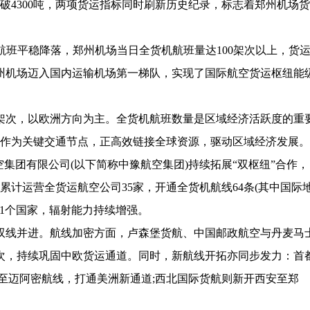
破4300吨，两项货运指标同时刷新历史纪录，标志着郑州机场货
0航班平稳降落，郑州机场当日全货机航班量达100架次以上，货
郑州机场迈入国内运输机场第一梯队，实现了国际航空货运枢纽能
次，以欧洲方向为主。全货机航班数量是区域经济活跃度的重
场作为关键交通节点，正高效链接全球资源，驱动区域经济发展。
团有限公司(以下简称中豫航空集团)持续拓展“双枢纽”合作，
累计运营全货运航空公司35家，开通全货机航线64条(其中国际
盖31个国家，辐射能力持续增强。
线并进。航线加密方面，卢森堡货航、中国邮政航空与丹麦马
次，持续巩固中欧货运通道。同时，新航线开拓亦同步发力：首
至迈阿密航线，打通美洲新通道;西北国际货航则新开西安至郑