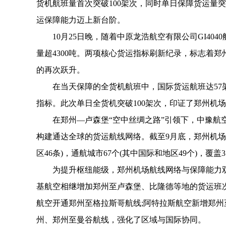
货机航班量首次突破100架次，同时单日保障货运量突
运保障能力迈上新台阶。
10月25日晚，随着中原龙浩航空有限公司GI404
量超4300吨。两项核心货运指标刷新纪录，标志着
的再次跃升。
在当天保障的全货机航班中，国际货运航班达57架
指标。此次单日全货机突破100架次，印证了郑州机
在郑州—卢森堡“空中丝绸之路”引领下，中豫航空集
构建通达全球的货运航线网络。截至9月底，郑州机场
区46条)，通航城市67个(其中国际和地区49个)，覆
为提升枢纽能级，郑州机场航线网络与保障能力双
基航空相继增加郑州至卢森堡、比隆德等地的货运班
航空开通郑州至格拉斯哥航线;阿特拉斯航空新增郑州
州、郑州至曼谷航线，强化了区域与国际协同。