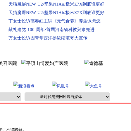
已受理：河南安阳市业主投诉安阳华珍国际
天猫魔屏NEW U2/坚果N1Air/极米Z7X到底谁更好
已收到：河南安阳市群众投诉安阳北辰家园
天猫魔屏NEW U2/坚果N1Air/极米Z7X到底谁更好
已收到：河南省新乡市原阳县群众投诉维多利亚小
丁女士投诉高春红主讲《元气食养》养生课忽悠
已收到：开封申先生投诉禹洲嘉誉府
献礼建党 100 周年·首届河南省科教兴豫先进
已收到：开封朱女士反映恒大文化旅游城
万女士投诉固青堂西洋参浓缩液夸大宣传
回复：河南新乡市消费者投诉新乡市金色怡苑项目
回复：河南濮阳市业主投诉清丰县建业城已受理
已受理：河南漯河市消费者投诉源汇区永信伯爵山
已受理：河南通许县消费者投诉建业幸福里
已收到：河南汝州消费者投诉汝州市蓝湾半岛小区
已收到：家长投诉郑州富田太阳城陈中数理化
已受理：新乡学生投诉河南物流职业学院
已受理：许昌消费者使用河南移动
已收到：焦作市消费者投诉火车鸣笛问题
回复：高州消费者范先生投诉山东青岛电信已收到
回复：消费者投诉郑州市管城区青莲雅苑已收到
许可不得转载。