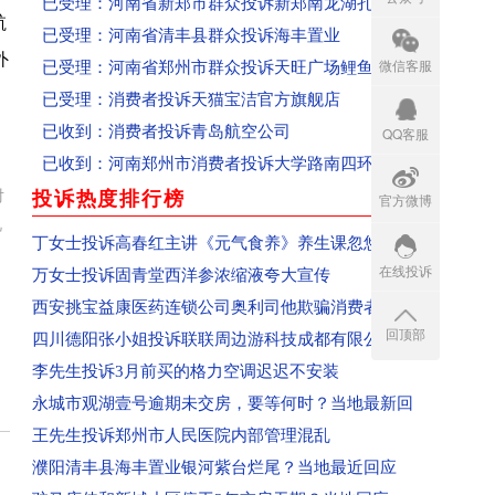
已受理：河南省清丰县群众投诉海丰置业
航
已受理：河南省郑州市群众投诉天旺广场鲤鱼门饭
外
微信客服
已受理：消费者投诉天猫宝洁官方旗舰店
已收到：消费者投诉青岛航空公司
QQ客服
已收到：河南郑州市消费者投诉大学路南四环鑫苑
已收到：河南省郑州市群众投诉郑州经开区阳光城
对
投诉热度排行榜
官方微博
more
已收到：河南省商丘群众投诉商丘市中心汽车站
视
回复：河南省商丘群众投诉上华东庐已收到
丁女士投诉高春红主讲《元气食养》养生课忽悠
在线投诉
回复：河南省商丘群众投诉前程嘉苑已收到
万女士投诉固青堂西洋参浓缩液夸大宣传
已受理：河南省西平县群众投诉美景国际现代城
西安挑宝益康医药连锁公司奥利司他欺骗消费者
回顶部
已收到：河南省周口市淮阳区群众投诉华悦学府
四川德阳张小姐投诉联联周边游科技成都有限公
已受理：业主投诉驻马店市上海滩花园
李先生投诉3月前买的格力空调迟迟不安装
已收到：业主投诉济源天坛办事处商都苑
永城市观湖壹号逾期未交房，要等何时？当地最新回
回复：河南省济源群众投诉公租房已收到
王先生投诉郑州市人民医院内部管理混乱
回复：平顶山群众投诉群星汇中心城美食城已收到
濮阳清丰县海丰置业银河紫台烂尾？当地最近回应