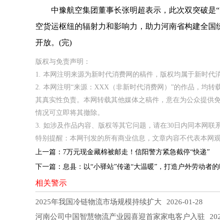
中豫航空集团董事长张明超表示，此次双突破是“空
空货运枢纽的辐射力和影响力，助力河南省构建全国
开放。(完)
版权与免责声明：
1. 本网注明来源为新时代消费网的稿件，版权均属于新时
2. 本网注明“来源：XXX（非新时代消费网）”的作品，
其真实性负责。本网转载其他媒体之稿件，意在为公众提供
情况可立即将其撤除。
3. 如涉及作品内容、版权等其它问题，请在30日内同本网联系。邮箱
特别提醒：本网刊发的所有商业信息，文章内容不代表本网
上一篇：
7万元现金藏棉被邮走！信阳警方紧急截停“快递”
下一篇：
息县：以“小驿站”传递“大温暖”，打造户外劳动者
相关警示
2025年我国冷链物流市场规模持续扩大
2026-01-28
河南公司中国智慧物流产业园喜迎首家家电客户入驻
202