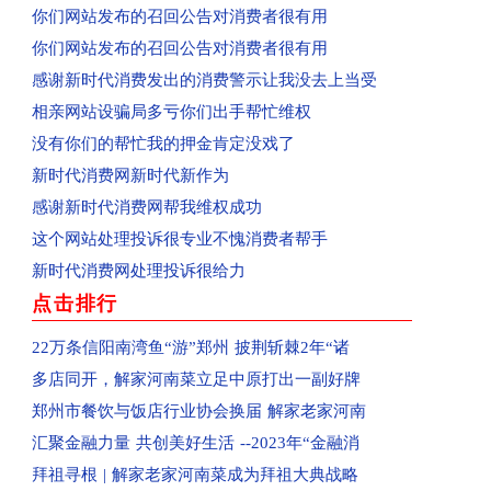
你们网站发布的召回公告对消费者很有用
已受理：业主投诉新郑民航国际玺苑
你们网站发布的召回公告对消费者很有用
已受理：业主投诉汝州金域华府小区
感谢新时代消费发出的消费警示让我没去上当受
已收到：唐河业主投诉春天阳光嘉园
相亲网站设骗局多亏你们出手帮忙维权
已收到：河南汝州市业主投诉金域华府
没有你们的帮忙我的押金肯定没戏了
已收到：兰考县业主投诉凤凰城
新时代消费网新时代新作为
回复：河南鲁山县消费者投诉鲁山大鹏盛世华城已
感谢新时代消费网帮我维权成功
回复：河南驻马店消费者投诉驻马店市红星国际广
这个网站处理投诉很专业不愧消费者帮手
回复：许昌刘先生投诉中国联合网络通信有限公司
新时代消费网处理投诉很给力
回复：河南信阳消费者投诉中国移动河南公司已受
点击排行
回复：河南新蔡县消费者投诉新蔡县西湖别院已受
已收到：河南邓州市业主投诉邓州市新华生活广场
22万条信阳南湾鱼“游”郑州 披荆斩棘2年“诸
已受理：河南濮阳市清丰县群众投诉清丰县玉都贵
多店同开，解家河南菜立足中原打出一副好牌
已受理：河南新乡市辉县群众投诉辉县市龙鼎生活
郑州市餐饮与饭店行业协会换届 解家老家河南
已受理：业主投诉平顶山市新城区长安佳园
汇聚金融力量 共创美好生活 --2023年“金融消
已受理：河南汝州市群众投诉汝州市万路物业
拜祖寻根 | 解家老家河南菜成为拜祖大典战略