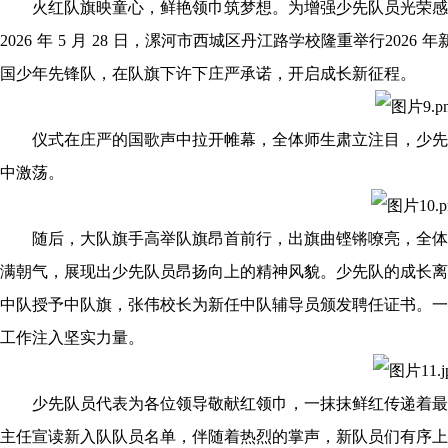
火红队旗映童心，鲜艳领巾筑梦想。为增强少先队员光荣感
2026 年 5 月 28 日，漯河市西城区丹江路学校隆重举行20
国少年先锋队，在队旗下许下庄严承诺，开启成长新征程。
仪式在庄严的国歌声中拉开帷幕，全体师生肃立注目，少先
中激荡。
随后，大队旗手高举队旗昂首前行，出旗曲铿锵嘹亮，全体
满朝气，展现出少先队员昂扬向上的精神风貌。少先队的成长离
中队授予中队旗，张伟校长为新任中队辅导员颁发聘任证书。一
工作注入坚实力量。
少先队员代表为各位领导敬献红领巾，一抹抹鲜红传递着最
主任宣读新入队队员名单，伴随着热烈的掌声，新队员们有序上