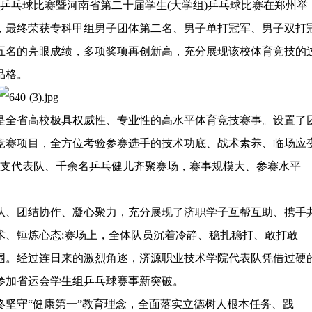
乒乓球比赛暨河南省第二十届学生(大学组)乒乓球比赛在郑州举
，最终荣获专科甲组男子团体第二名、男子单打冠军、男子双打
五名的亮眼成绩，多项奖项再创新高，充分展现该校体育竞技的
品格。
全省高校极具权威性、专业性的高水平体育竞技赛事。设置了
竞赛项目，全方位考验参赛选手的技术功底、战术素养、临场应
23支代表队、千余名乒乓健儿齐聚赛场，赛事规模大、参赛水平
、团结协作、凝心聚力，充分展现了济职学子互帮互助、携手
术、锤炼心态;赛场上，全体队员沉着冷静、稳扎稳打、敢打敢
围。经过连日来的激烈角逐，济源职业技术学院代表队凭借过硬
参加省运会学生组乒乓球赛事新突破。
守“健康第一”教育理念，全面落实立德树人根本任务、践