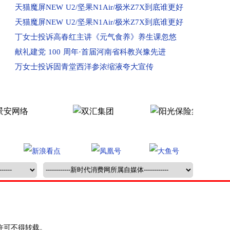
天猫魔屏NEW U2/坚果N1Air/极米Z7X到底谁更好
已收到：业主投诉焦作市常绿林溪谷
天猫魔屏NEW U2/坚果N1Air/极米Z7X到底谁更好
已受理：郑州市消费者投诉河南移动
丁女士投诉高春红主讲《元气食养》养生课忽悠
已收到：业主投诉永城市观湖壹号
献礼建党 100 周年·首届河南省科教兴豫先进
已受理：海南孟女士投诉京东
万女士投诉固青堂西洋参浓缩液夸大宣传
已受理：河南洛阳市群众投诉洛阳百汇城
已受理：业主投诉新郑民航国际玺苑
已受理：业主投诉汝州金域华府小区
已收到：唐河业主投诉春天阳光嘉园
已收到：河南汝州市业主投诉金域华府
已收到：兰考县业主投诉凤凰城
回复：河南鲁山县消费者投诉鲁山大鹏盛世华城已
回复：河南驻马店消费者投诉驻马店市红星国际广
回复：许昌刘先生投诉中国联合网络通信有限公司
回复：河南信阳消费者投诉中国移动河南公司已受
回复：河南新蔡县消费者投诉新蔡县西湖别院已受
许可不得转载。