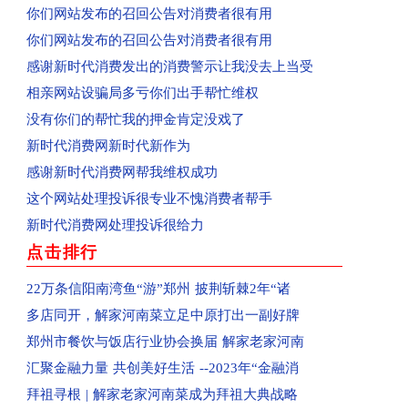
已收到：河南省周口市淮阳区群众投诉华悦学府
你们网站发布的召回公告对消费者很有用
已受理：业主投诉驻马店市上海滩花园
你们网站发布的召回公告对消费者很有用
已收到：业主投诉济源天坛办事处商都苑
感谢新时代消费发出的消费警示让我没去上当受
回复：河南省济源群众投诉公租房已收到
相亲网站设骗局多亏你们出手帮忙维权
回复：平顶山群众投诉群星汇中心城美食城已收到
没有你们的帮忙我的押金肯定没戏了
回复：河南省平顶山市群众投诉亚丁湾已收到
新时代消费网新时代新作为
已收到：信阳市商城县消费者投诉阳光帝景
感谢新时代消费网帮我维权成功
已收到：平顶山消费者投诉黄金花园
这个网站处理投诉很专业不愧消费者帮手
已收到：驻马店袁先生投诉爱克儿童梦幻乐园
新时代消费网处理投诉很给力
回复：河南汝州市群众投诉汝州市南关花园C区已
点击排行
回复：河南省洛阳市孟津区群众投诉中央花园已收
22万条信阳南湾鱼“游”郑州 披荆斩棘2年“诸
回复：河南省郑州高新区群众投诉金海西湖美景小
多店同开，解家河南菜立足中原打出一副好牌
回复：河南省郑州二七区群众投诉河南书山教育已
郑州市餐饮与饭店行业协会换届 解家老家河南
已受理：河南省郑州金水区群众投诉郑州康宁南洋
汇聚金融力量 共创美好生活 --2023年“金融消
已受理：佛山消费者梁女士投诉Owhat
拜祖寻根 | 解家老家河南菜成为拜祖大典战略
已收到：消费者投诉新蔡县共享电动车