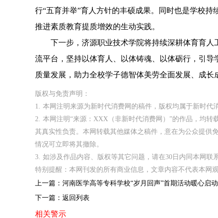
行“五育并举”育人方针的丰硕成果。同时也是学校持
推进素质教育提质增效的生动实践。
下一步，济源职业技术学院将持续深耕体育育人工
流平台，坚持以体育人、以体铸魂、以体砺行，引导
质量发展，助力全校学子德智体美劳全面发展、成长成
版权与免责声明：
1. 本网注明来源为新时代消费网的稿件，版权均属于新时
2. 本网注明“来源：XXX（非新时代消费网）”的作品，
其真实性负责。本网转载其他媒体之稿件，意在为公众提供
情况可立即将其撤除。
3. 如涉及作品内容、版权等其它问题，请在30日内同本网联系。邮箱
特别提醒：本网刊发的所有商业信息，文章内容不代表本网
上一篇：
河南医学高等专科学校“岁月回声”首期活动暖心启动
下一篇：
返回列表
相关警示