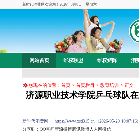
新时代消费网欢迎您！
2026年8月8日 星期六
网站首页
维权联盟
维权矩阵
消
您现在的位置：
首页
>
首页栏目
>
教育培训
> 正文
济源职业技术学院乒乓球队在
新时代消费网 https://www.xsd315.cn (2026-05-2
分享到：
QQ空间
新浪微博
腾讯微博
人人网
微信