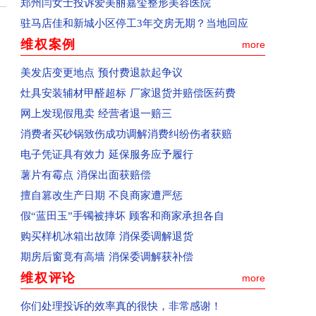
郑州闫女士投诉爱美丽嘉玺整形美容医院
回复：辽宁盘锦刘女士投诉青岛航空已收到
驻马店佳和新城小区停工3年交房无期？当地回应
回复：湖南省怀化沈同学投诉青岛航空已收到
维权案例
more
回复：河南学生投诉郑州富康国际美发学校
美发店变更地点 预付费退款起争议
回复：河南省郑州市群众投诉泰山誉景已收到
灶具安装辅材甲醛超标 厂家退货并赔偿医药费
已受理：河南省新郑市群众投诉新郑南龙湖孔雀城
网上发现假甩卖 经营者退一赔三
已受理：河南省清丰县群众投诉海丰置业
消费者买砂锅致伤成功调解消费纠纷伤者获赔
已受理：河南省郑州市群众投诉天旺广场鲤鱼门饭
电子凭证具有效力 延保服务应予履行
已受理：消费者投诉天猫宝洁官方旗舰店
薯片有霉点 消保出面获赔偿
已收到：消费者投诉青岛航空公司
擅自篡改生产日期 不良商家遭严惩
已收到：河南郑州市消费者投诉大学路南四环鑫苑
假“蓝田玉”手镯被摔坏 顾客和商家承担各自
已收到：河南省郑州市群众投诉郑州经开区阳光城
购买样机冰箱出故障 消保委调解退货
已收到：河南省商丘群众投诉商丘市中心汽车站
期房后窗竟有高墙 消保委调解获补偿
回复：河南省商丘群众投诉上华东庐已收到
维权评论
more
回复：河南省商丘群众投诉前程嘉苑已收到
已受理：河南省西平县群众投诉美景国际现代城
你们处理投诉的效率真的很快，非常感谢！