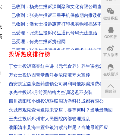
已收到：杨先生投诉深圳聚和文化有限公司虚假宣
实
已收到：张先生投诉三星手机保修期内推诿拒保
微信客服
已收到：潘女士投诉惠普打印机实物和描述不符
交
已受理：张先生投诉民生通讯号码无法激活
QQ客服
高
已受理：何先生投诉携程网
已受理：张先生投诉拼多多平台要求支持合理述求
投诉热度排行榜
已收到：杨先生投诉雅迪京东自营旗舰店不按时开
官方微博
more
已收到：向女士投诉说客英语将客户未消费课时清
丁女士投诉高春红主讲《元气食养》养生课忽悠
已受理：黄先生投诉票牛网霸王条款拒不退款、态
在线投诉
对
万女士投诉固青堂西洋参浓缩液夸大宣传
已收到：魏先生投诉山东联通私自给用用户办理流
视
西安挑宝益康医药连锁公司奥利司他欺骗消费者
已受理：陈先生投诉嘟嘟网络游戏服务网
回顶部
李先生投诉3月前买的格力空调迟迟不安装
已收到：安徽范女士投诉成都科瑞哲教育科技有限
四川德阳张小姐投诉联联周边游科技成都有限公
已收到：江苏盖女士投诉郑州爱美丽嘉玺整形美容
永城市观湖壹号逾期未交房，要等何时？当地最新回
已收到：吕先生投诉平顶山森茂物业
王先生投诉郑州市人民医院内部管理混乱
已收到：信阳王同学投诉河南新华电脑学院
濮阳清丰县海丰置业银河紫台烂尾？当地最近回应
已收到：郑州闫女士投诉爱美丽嘉玺整形美容医院