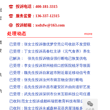
投诉电话：400-181-3315
冠
已受理：山东赵先生投诉网上买介入因子被骗
服务监督：136-337-12315
过
已解决：王女士投诉糖友之家花上万买“神药”却
投诉邮箱：xsdxfw@163.com
已受理：喻先生投诉吉水县部分区域无移动信号
已受理：卢先生投诉百世快运快递损坏物品拒赔
处理动态
more
已受理：张女士投诉微优梦空壳公司收款不发货联
团
已受理：丁女士投诉高春红主讲《元气食养》养生
变
已解决： 张先生投诉物业强行断电已恢复供电
已受理：李女士投诉郑州植得口腔医院植牙导致面
已受理：魏先生投诉自家超市附近最近移动信号查
共
已受理：张先生投诉汝州市炳言物业强行断电
已受理：岳先生投诉许昌市建安区许由街道轩艺发
已受理：武先生投诉深圳市分米互联科技公司任通
的
已收到:范女士投诉成都科瑞哲教育科技有限公
已收到：陈女士投诉永威森林花语房屋顶板多处裂
公众号