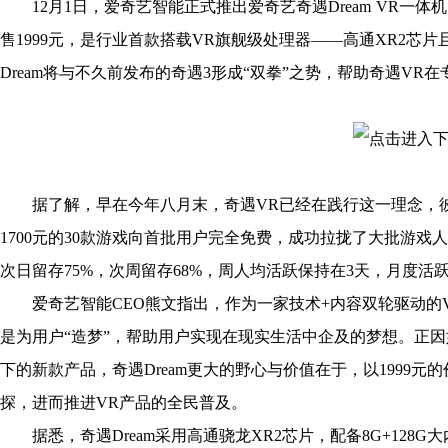
12月1日，爱奇艺智能正式推出爱奇艺奇遇Dream VR一体机
售1999元，是行业首款搭载VR旗舰级处理器——高通XR2芯片
Dream将与不久前发布的奇遇3形成“双拳”之势，帮助奇遇V
据了解，早在今年八月末，奇遇VR已经在践行这一理念，彼时
1700元的30款游戏向首批用户完全免费，成功拉拢了大批游戏
次日留存75%，次周留存68%，周人均活跃保持在3天，月度活
爱奇艺智能CEO熊文指出，作为一家技术+内容双轮驱动的
是为用户“造梦”，帮助用户实现在现实生活中企及的梦想。正因
下的新款产品，奇遇Dream更大的野心与价值在于，以1999元
探，进而推进VR产品的全民普及。
据悉，奇遇Dream采用高通骁龙XR2芯片，配备8G+128