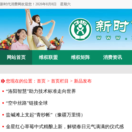
新时代消费网欢迎您！
2026年8月8日 星期六
网站首页
维权联盟
维权矩阵
消费资讯
您现在的位置：
首页
>
首页栏目
>
新品发布
“洛阳智慧”助力技术标准走向世界
“空中丝路”链接全球
盐碱滩上支起“青纱帐”（豫疆万里情）
金星红心草莓中式精酿上新，解锁春日元气满满的仪式感