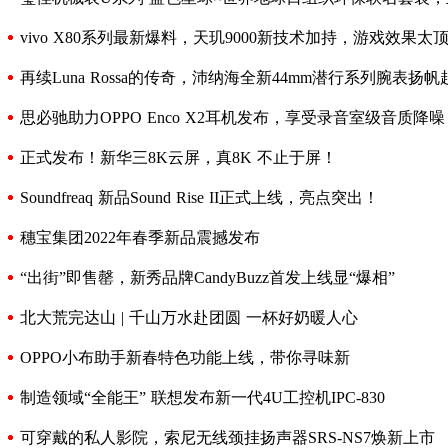
vivo X80系列最新爆料，天玑9000新技术加持，游戏效果太
再续Luna Rossa的传奇，沛纳海全新44mm潜行系列腕表扬帆
思必驰助力OPPO Enco X2耳机发布，享受录音室级音质降噪
正式发布！新华三8K云屏，真8K 不止于屏！
Soundfreaq 新品Sound Rise II正式上线，亮点突出！
穗宝集团2022年春季新品震撼发布
“出街”即售罄，新秀品牌CandyBuzz首发上线显“爆相”
北大荒完达山 | 千山万水赴团圆 一杯好奶暖人心
OPPO小布助手新春特色功能上线，带你寻味新
制造领域“全能王” 联想发布新一代4U工控机IPC-830
可穿戴的私人影院，索尼无线颈挂扬声器SRS-NS7焕新上市