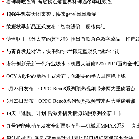
看球赛吃夜宵 海底捞点燃世界杯球迷冬季狂欢夜
超强牛乳茶天团来袭，快来get香飘飘新品！
荣耀秋季新品正式发布：智慧进阶，硬核集结
薄盒联手《外太空的莫扎特》推出首款角色数字藏品，打造20
与青春发起对话，快乐购“弗兰限定型动狗”燃炸出街
潜行创新最新一代行业级水下机器人潜鲛P200 PRO面向全
QCY AilyPods新品正式发布，你想要的半入耳惊艳上线！
5月23日发布！OPPO Reno8系列预热视频带来两大重磅看点
5月23日发布！OPPO Reno8系列预热视频带来两大重磅看点
14天「逃脱」计划 吕滋养韧发根源防脱系列全新上市
九号智能电动车发布全新国标车型—机械师MMAX系列：亮
玺佳机械表U系列·蓝色星球×世界地球日组织环保联名套装