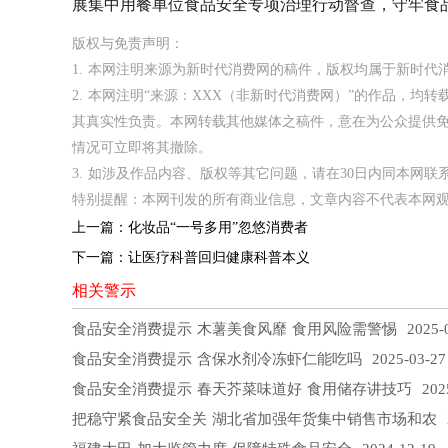
展集中用餐单位食品安全专项治理行动督查，守牢食
版权与免责声明：
1. 本网注明来源为新时代消费网的稿件，版权均属于新时
2. 本网注明“来源：XXX（非新时代消费网）”的作品，
其真实性负责。本网转载其他媒体之稿件，意在为公众提供
情况可立即将其撤除。
3. 如涉及作品内容、版权等其它问题，请在30日内同本网联系。邮箱
特别提醒：本网刊发的所有商业信息，文章内容不代表本网
上一篇：
化妆品“一号多用”忽悠消费者
下一篇：
让医疗科普回归健康科普本义
相关警示
食品安全消费提示 木薯美食风靡 食用风险需警惕
2025-0
食品安全消费提示 含保水剂冷冻虾仁能吃吗
2025-03-27
食品安全消费提示 春天芥菜味道好 食用储存讲技巧
2025
把稳守紧食品安全关 湖北省加强年货集中销售市场和农
2