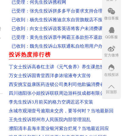
已受理：张先生投诉拼多多平台要求支持合理述求
已收到：杨先生投诉雅迪京东自营旗舰店不按时开
微信客服
已收到：向女士投诉说客英语将客户未消费课时清
对
已受理：黄先生投诉票牛网霸王条款拒不退款、态
QQ客服
视
已收到：魏先生投诉山东联通私自给用用户办理流
已受理：陈先生投诉嘟嘟网络游戏服务网
投诉热度排行榜
官方微博
more
已收到：安徽范女士投诉成都科瑞哲教育科技有限
丁女士投诉高春红主讲《元气食养》养生课忽悠
已收到：江苏盖女士投诉郑州爱美丽嘉玺整形美容
在线投诉
万女士投诉固青堂西洋参浓缩液夸大宣传
已收到：吕先生投诉平顶山森茂物业
西安挑宝益康医药连锁公司奥利司他欺骗消费者
已收到：信阳王同学投诉河南新华电脑学院
回顶部
四川德阳张小姐投诉联联周边游科技成都有限公
已收到：郑州闫女士投诉爱美丽嘉玺整形美容医院
李先生投诉3月前买的格力空调迟迟不安装
回复：辽宁盘锦刘女士投诉青岛航空已收到
永城市观湖壹号逾期未交房，要等何时？当地最新回
回复：湖南省怀化沈同学投诉青岛航空已收到
王先生投诉郑州市人民医院内部管理混乱
回复：河南学生投诉郑州富康国际美发学校
濮阳清丰县海丰置业银河紫台烂尾？当地最近回应
回复：河南省郑州市群众投诉泰山誉景已收到