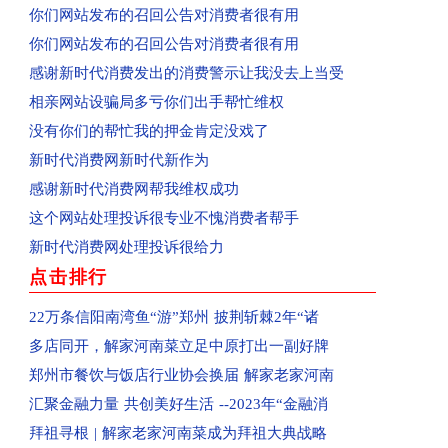
你们网站发布的召回公告对消费者很有用
回复：河南省平顶山市群众投诉亚丁湾已收到
你们网站发布的召回公告对消费者很有用
已收到：信阳市商城县消费者投诉阳光帝景
感谢新时代消费发出的消费警示让我没去上当受
已收到：平顶山消费者投诉黄金花园
相亲网站设骗局多亏你们出手帮忙维权
已收到：驻马店袁先生投诉爱克儿童梦幻乐园
没有你们的帮忙我的押金肯定没戏了
回复：河南汝州市群众投诉汝州市南关花园C区已
新时代消费网新时代新作为
回复：河南省洛阳市孟津区群众投诉中央花园已收
感谢新时代消费网帮我维权成功
回复：河南省郑州高新区群众投诉金海西湖美景小
这个网站处理投诉很专业不愧消费者帮手
回复：河南省郑州二七区群众投诉河南书山教育已
新时代消费网处理投诉很给力
已受理：河南省郑州金水区群众投诉郑州康宁南洋
点击排行
已受理：佛山消费者梁女士投诉Owhat
已收到：消费者投诉新蔡县共享电动车
22万条信阳南湾鱼“游”郑州 披荆斩棘2年“诸
已收到：业主投诉焦作市常绿林溪谷
多店同开，解家河南菜立足中原打出一副好牌
已受理：郑州市消费者投诉河南移动
郑州市餐饮与饭店行业协会换届 解家老家河南
已收到：业主投诉永城市观湖壹号
汇聚金融力量 共创美好生活 --2023年“金融消
已受理：海南孟女士投诉京东
拜祖寻根 | 解家老家河南菜成为拜祖大典战略