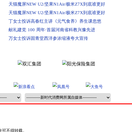
已受理：河南洛阳市群众投诉洛阳百汇城
天猫魔屏NEW U2/坚果N1Air/极米Z7X到底谁更好
已受理：业主投诉新郑民航国际玺苑
天猫魔屏NEW U2/坚果N1Air/极米Z7X到底谁更好
已受理：业主投诉汝州金域华府小区
丁女士投诉高春红主讲《元气食养》养生课忽悠
已收到：唐河业主投诉春天阳光嘉园
献礼建党 100 周年·首届河南省科教兴豫先进
已收到：河南汝州市业主投诉金域华府
万女士投诉固青堂西洋参浓缩液夸大宣传
已收到：兰考县业主投诉凤凰城
回复：河南鲁山县消费者投诉鲁山大鹏盛世华城已
回复：河南驻马店消费者投诉驻马店市红星国际广
回复：许昌刘先生投诉中国联合网络通信有限公司
回复：河南信阳消费者投诉中国移动河南公司已受
回复：河南新蔡县消费者投诉新蔡县西湖别院已受
已收到：河南邓州市业主投诉邓州市新华生活广场
已受理：河南濮阳市清丰县群众投诉清丰县玉都贵
已受理：河南新乡市辉县群众投诉辉县市龙鼎生活
已受理：业主投诉平顶山市新城区长安佳园
已受理：河南汝州市群众投诉汝州市万路物业
许可不得转载。