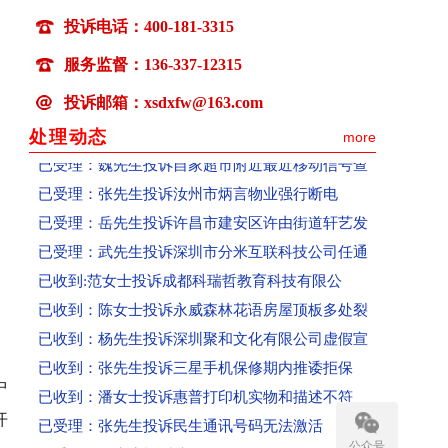
已受理：卢先生投诉百世快运快递损坏物品拒赔
投诉电话：400-181-3315
已受理：张女士投诉微优梦空壳公司收款不发货联
已受理：丁女士投诉高春红主讲《元气食养》养生
服务监督：136-337-12315
已解决： 张先生投诉物业强行断电已恢复供电
投诉邮箱：xsdxfw@163.com
已受理：李女士投诉郑州植得口腔医院植牙导致面
处理动态
more
已受理：魏先生投诉自家超市附近最近移动信号查
已受理：张先生投诉汝州市炳言物业强行断电
已受理：岳先生投诉许昌市建安区许由街道轩艺发
已受理：武先生投诉深圳市分米互联科技公司任通
已收到:范女士投诉成都科瑞哲教育科技有限公
已收到：陈女士投诉永威森林花语房屋顶板多处裂
已收到：杨先生投诉深圳聚和文化有限公司虚假宣
已收到：张先生投诉三星手机保修期内推诿拒保
已收到：潘女士投诉惠普打印机实物和描述不符
中
已受理：张先生投诉民生通讯号码无法激活
开
已受理：何先生投诉携程网
公众号