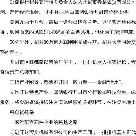
邮储银行杞县支行相关负责人深入开封市垚鑫农贸有限公司
储、产销经营现状。 本栏图片均由邮储银行开封市分行提供
黄河九曲十八弯，最后一道弯盘绕在兰考。这里曾是焦裕禄
壤，顺河而来的风吹过140米高的白色风机，也化为了清洁电能
50公里外，杞县80万亩大蒜刚刚完成收获。杞县大蒜国际交
郁的蒜香。
开封市区魏都路以南的厂房里，一排排机器人挥舞焊枪，焊
奇瑞汽车总装车间。
三幅产业图景，都离不开同一股力量——金融“活水”。
立足开封特色产业，邮储银行开封市分行紧扣科技金融、绿
服务，将金融资源持续注入实体经济的关键环节，在汴梁大地上
科创贷托举
一家汽车零部件企业的跨越之路
走进开封宏文机械有限公司的生产车间，一排排机器人正代