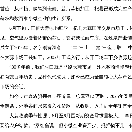
首位。从种植、购销到仓储、蒜片蒜粉加工，杞县已形成完整产
蒜农和数百家小微企业的生计所系。
6月下旬，正值大蒜收购旺季。杞县大蒜国际交易市场里，装
见。空气里弥漫着浓郁的蒜香，交易繁忙而有序。在这条产业链
成立于2016年，名字别有深意——“垚”三土、“鑫”三金，取“
在大蒜市场干装卸工。2002年正式入行，从开三轮车下乡收蒜
“30多年前，我们村口就是马路大蒜市场，外地客商慢慢聚过
易有数百年历史，品种代代改良，如今已成为全国核心大蒜产区
市场的变迁。
如今，垚鑫农贸拥有15座冷库，总库容1.5万吨，2025年
全链条，外地客商只需投入收货款，从收购、入库到全年销售全
大蒜收购季节性强，6月至8月囤货期资金需求量极大。“单
要给农户结款。”秦红磊说。但小微企业资产少、抵押物不足，