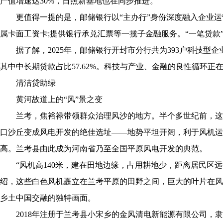
产值增速达30%，日照新基地也在同步推进。
更值得一提的是，邮储银行以“主办行”身份深度融入企业运
属卡面工资卡;提供银行承兑汇票等一揽子金融服务。“一笔贷款
据了解，2025年，邮储银行开封市分行共为393户科技型企业提
其中中长期贷款占比57.62%。科技与产业、金融的良性循环正
清洁贷助绿
黄河故道上的“风”景之变
兰考，焦裕禄带领群众治理风沙的地方。半个多世纪前，这里
口沙丘变成风电开发的绝佳选址——地势平坦开阔，利于风机运
高。兰考县由此成为河南省乃至全国平原风电开发的典范。
“风机高140米，建在田地边缘，占用耕地少，距离居民区远
绍，这些白色风机矗立在兰考平原的田野之间，巨大的叶片在风
乡土中国交融的独特画面。
2018年注册于兰考县小宋乡的金风清电新能源有限公司，隶