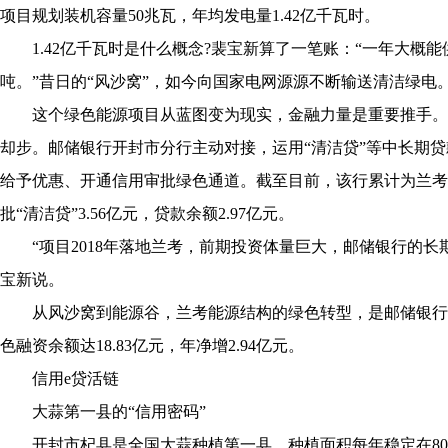
项目规划装机容量50兆瓦，年均发电量1.42亿千瓦时。
1.42亿千瓦时是什么概念?裴宝新算了一笔账：“一年大概能
吨。”昔日的“风沙窝”，如今向国家电网源源不断输送清洁绿电
这个绿色能源项目从蓝图变为现实，金融力量是重要推手。
却步。邮储银行开封市分行主动对接，运用“清洁贷”等中长期
给予优惠、开通信用审批绿色通道。截至目前，该行累计为兰考风
批“清洁贷”3.56亿元，贷款余额2.97亿元。
“项目2018年落地兰考，前期投资体量巨大，邮储银行的长
宝新说。
从风沙窝到能源谷，兰考能源结构的绿色转型，是邮储银行践行
色融资余额达18.83亿元，年净增2.94亿元。
信用e贷活链
大蒜第一县的“信用密码”
开封市杞县是全国大蒜种植第一县，种植面积每年稳定在80万