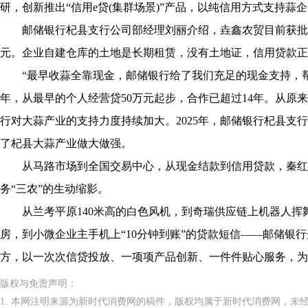
研，创新推出“信用e贷(集群场景)”产品，以纯信用方式支持蒜
邮储银行杞县支行公司部经理刘丽介绍，垚鑫农贸目前获批企业信
元。企业自建仓库的土地是长期租赁，没有土地证，信用贷款正
“最早收蒜全靠现金，邮储银行给了我们充足的现金支持，帮了
年，从最早的个人经营贷50万元起步，合作已超过14年。从原
行对大蒜产业的支持力度持续加大。2025年，邮储银行杞县支行面
了杞县大蒜产业做大做强。
从马路市场到全国交易中心，从现金结款到信用贷款，秦红
务“三农”的生动缩影。
从兰考平原140米高的白色风机，到奇瑞供应链上机器人挥舞
房，到小微企业主手机上“10分钟到账”的贷款短信——邮储银
方，以一次次信贷投放、一项项产品创新、一件件贴心服务，为
版权与免责声明：
1. 本网注明来源为新时代消费网的稿件，版权均属于新时代消费网，未