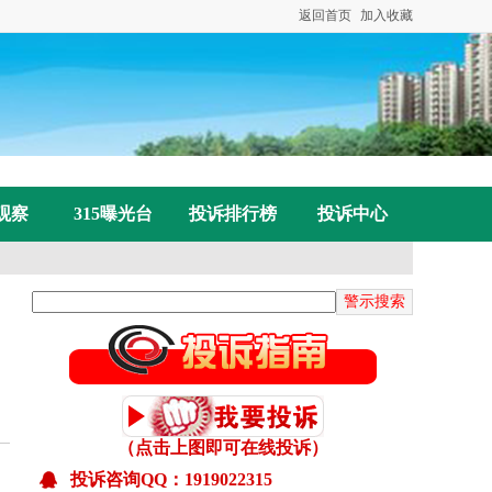
返回首页
加入收藏
已受理：岳先生投诉许昌市建安区许由街道轩艺发
已受理：武先生投诉深圳市分米互联科技公司任通
已收到:范女士投诉成都科瑞哲教育科技有限公
已收到：陈女士投诉永威森林花语房屋顶板多处裂
已收到：杨先生投诉深圳聚和文化有限公司虚假宣
已收到：张先生投诉三星手机保修期内推诿拒保
观察
已收到：潘女士投诉惠普打印机实物和描述不符
315曝光台
投诉排行榜
投诉中心
已受理：张先生投诉民生通讯号码无法激活
已受理：何先生投诉携程网
已受理：张先生投诉拼多多平台要求支持合理述求
已收到：杨先生投诉雅迪京东自营旗舰店不按时开
已收到：向女士投诉说客英语将客户未消费课时清
已受理：黄先生投诉票牛网霸王条款拒不退款、态
已收到：魏先生投诉山东联通私自给用用户办理流
（点击上图即可在线投诉）
已受理：陈先生投诉嘟嘟网络游戏服务网
投诉咨询QQ：1919022315