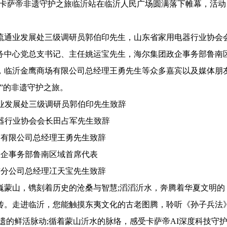
动暨卡萨帝非遗守护之旅临沂站在临沂人民广场圆满落下帷幕，活动
通业发展处三级调研员郭伯印先生，山东省家用电器行业协会
务中心党总支书记、主任姚运宝先生，海尔集团政企事务部鲁南
，临沂金鹰商场有限公司总经理王勇先生等众多嘉宾以及媒体朋
”的非遗守护之旅。
发展处三级调研员郭伯印先生致辞
行业协会会长田占军先生致辞
限公司总经理王勇先生致辞
事务部鲁南区域首席代表
公司总经理冮天宝先生致辞
蒙山，镌刻着历史的沧桑与智慧;滔滔沂水，奔腾着华夏文明的
传。走进临沂，您能触摸东夷文化的古老图腾，聆听《孙子兵法
遗的鲜活脉动;循着蒙山沂水的脉络，感受卡萨帝AI深度科技守