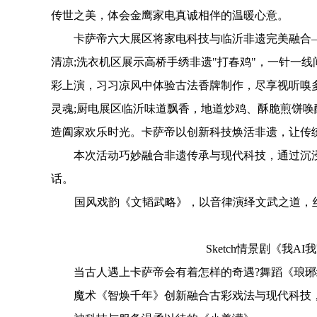
传世之美，体会金鹰家电真诚相伴的温暖心意。
卡萨帝六大展区将家电科技与临沂非遗完美融合—
清凉;洗衣机区展示高桥手绣非遗"打春鸡"，一针一
彩上演，习习凉风中体验古法香牌制作，尽享视听嗅
灵魂;厨电展区临沂味道飘香，地道炒鸡、酥脆煎饼唤
造阖家欢乐时光。卡萨帝以创新科技焕活非遗，让传
本次活动巧妙融合非遗传承与现代科技，通过沉浸
话。
国风戏韵《文韬武略》，以音律演绎文武之道，丝
Sketch情景剧《我A
当古人遇上卡萨帝会有着怎样的奇遇?舞蹈《琅琊
魔术《智焕千年》创新融合古彩戏法与现代科技，