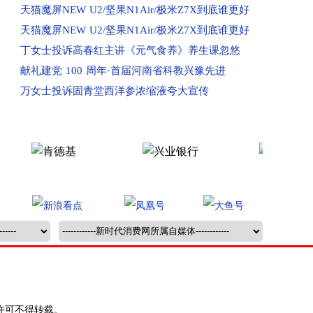
回复：河南濮阳市业主投诉清丰县建业城已受理
天猫魔屏NEW U2/坚果N1Air/极米Z7X到底谁更好
已受理：河南漯河市消费者投诉源汇区永信伯爵山
天猫魔屏NEW U2/坚果N1Air/极米Z7X到底谁更好
已受理：河南通许县消费者投诉建业幸福里
丁女士投诉高春红主讲《元气食养》养生课忽悠
已收到：河南汝州消费者投诉汝州市蓝湾半岛小区
献礼建党 100 周年·首届河南省科教兴豫先进
已收到：家长投诉郑州富田太阳城陈中数理化
万女士投诉固青堂西洋参浓缩液夸大宣传
已受理：新乡学生投诉河南物流职业学院
已受理：许昌消费者使用河南移动
已收到：焦作市消费者投诉火车鸣笛问题
回复：高州消费者范先生投诉山东青岛电信已收到
回复：消费者投诉郑州市管城区青莲雅苑已收到
已收到：消费者投诉新密江山九郡
已收到：消费者投诉郑州市绿都置业
已受理：消费者投诉虞城县建业上院
已受理：业主投诉洛阳瀍河区巨龙家园
已收到：洛阳消费者投诉洛阳鼎城小区
许可不得转载。