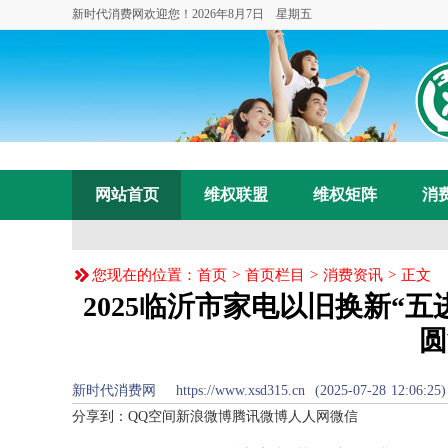
新时代消费网欢迎您！
2026年8月7日 星期五
网站首页
维权联盟
维权矩阵
消
您现在的位置：
首页
>
首页栏目
>
消费资讯
> 正文
2025临沂市家电以旧换新“
圆
新时代消费网 https://www.xsd315.cn (2025-07-28 
分享到：
QQ空间
新浪微博
腾讯微博
人人网
微信