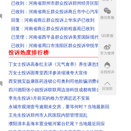
已收到：河南省商丘群众投诉商丘市中心汽车站
回复：河南省商丘群众投诉上华东庐已收到
间
微信客服
回复：河南省商丘群众投诉前程嘉苑已收到
已受理：河南省西平县群众投诉美景国际现代城
QQ客服
已收到：河南省周口市淮阳区群众投诉华悦学府
已受理：业主投诉驻马店市上海滩花园
投诉热度排行榜
官方微博
more
已收到：业主投诉济源天坛办事处商都苑
丁女士投诉高春红主讲《元气食养》养生课忽悠
回复：河南省济源群众投诉公租房已收到
在线投诉
万女士投诉固青堂西洋参浓缩液夸大宣传
回复：平顶山群众投诉群星汇中心城美食城已收到
西安挑宝益康医药连锁公司奥利司他欺骗消费者
回复：河南省平顶山市群众投诉亚丁湾已收到
同
回顶部
四川德阳张小姐投诉联联周边游科技成都有限公
已收到：信阳市商城县消费者投诉阳光帝景
李先生投诉3月前买的格力空调迟迟不安装
已收到：平顶山消费者投诉黄金花园
永城市观湖壹号逾期未交房，要等何时？当地最新回
已收到：驻马店袁先生投诉爱克儿童梦幻乐园
王先生投诉郑州市人民医院内部管理混乱
回复：河南汝州市群众投诉汝州市南关花园C区已
濮阳清丰县海丰置业银河紫台烂尾？当地最近回应
回复：河南省洛阳市孟津区群众投诉中央花园已收