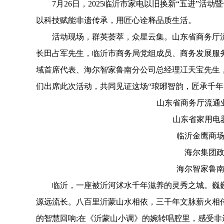
7月26日，2025临沂市家电以旧换新“五进”活
以科技赋能非遗传承，用匠心诠释品质生活。
活动现场，群英荟萃，众星云集。山东省商务厅流
长田占军先生，临沂市商务局党组成员、商务发展服
域首席代表、海尔智家鲁南分公司总经理冮天宝先生
们出席此次活动，共同见证这场“琅琊智韵，匠承千年
山东省商务厅流通业
山东省家用电器
临沂金鹰商场有
海尔集团政企
海尔智家鲁南分
临沂，一座被沂河沭水千年滋养的灵秀之城。巍巍
源远流长。八百里沂蒙山水相依，三千年文脉薪火相
的智慧回响;在《沂蒙山小调》的婉转唱腔里，感受非