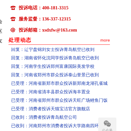
已收到：安徽范女士投诉成都科瑞哲教育科技有限
投诉电话：400-181-3315
已收到：江苏盖女士投诉郑州爱美丽嘉玺整形美容
服务监督：136-337-12315
已收到：吕先生投诉平顶山森茂物业
会
已收到：信阳王同学投诉河南新华电脑学院
投诉邮箱：xsdxfw@163.com
区
已收到：郑州闫女士投诉爱美丽嘉玺整形美容医院
处理动态
more
友
回复：辽宁盘锦刘女士投诉青岛航空已收到
回复：湖南省怀化沈同学投诉青岛航空已收到
回复：河南学生投诉郑州富康国际美发学校
回复：河南省郑州市群众投诉泰山誉景已收到
已受理：河南省新郑市群众投诉新郑南龙湖孔雀城
已受理：河南省清丰县群众投诉海丰置业
已受理：河南省郑州市群众投诉天旺广场鲤鱼门饭
已受理：消费者投诉天猫宝洁官方旗舰店
已收到：消费者投诉青岛航空公司
》
已收到：河南郑州市消费者投诉大学路南四环鑫苑
护
已收到：河南省郑州市群众投诉郑州经开区阳光城
公众号