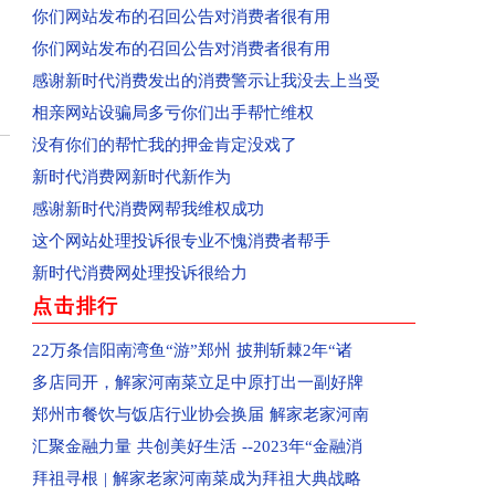
你们网站发布的召回公告对消费者很有用
回复：河南驻马店消费者投诉驻马店市红星国际广
你们网站发布的召回公告对消费者很有用
回复：许昌刘先生投诉中国联合网络通信有限公司
感谢新时代消费发出的消费警示让我没去上当受
回复：河南信阳消费者投诉中国移动河南公司已受
相亲网站设骗局多亏你们出手帮忙维权
回复：河南新蔡县消费者投诉新蔡县西湖别院已受
没有你们的帮忙我的押金肯定没戏了
已收到：河南邓州市业主投诉邓州市新华生活广场
新时代消费网新时代新作为
已受理：河南濮阳市清丰县群众投诉清丰县玉都贵
感谢新时代消费网帮我维权成功
已受理：河南新乡市辉县群众投诉辉县市龙鼎生活
这个网站处理投诉很专业不愧消费者帮手
已受理：业主投诉平顶山市新城区长安佳园
新时代消费网处理投诉很给力
已受理：河南汝州市群众投诉汝州市万路物业
点击排行
已受理：河南安阳市业主投诉安阳华珍国际
已收到：河南安阳市群众投诉安阳北辰家园
22万条信阳南湾鱼“游”郑州 披荆斩棘2年“诸
已收到：河南省新乡市原阳县群众投诉维多利亚小
多店同开，解家河南菜立足中原打出一副好牌
已收到：开封申先生投诉禹洲嘉誉府
郑州市餐饮与饭店行业协会换届 解家老家河南
已收到：开封朱女士反映恒大文化旅游城
汇聚金融力量 共创美好生活 --2023年“金融消
回复：河南新乡市消费者投诉新乡市金色怡苑项目
拜祖寻根 | 解家老家河南菜成为拜祖大典战略