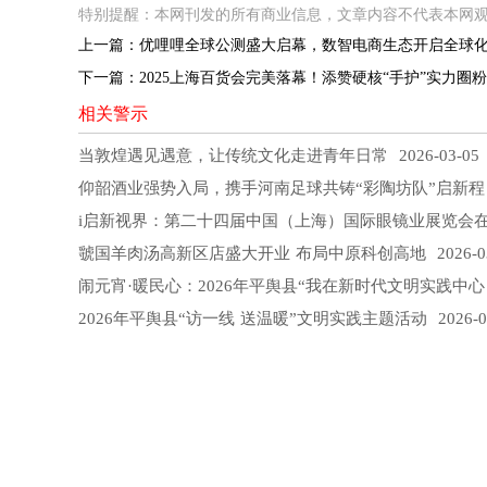
特别提醒：本网刊发的所有商业信息，文章内容不代表本网
上一篇：
优哩哩全球公测盛大启幕，数智电商生态开启全球
下一篇：
2025上海百货会完美落幕！添赞硬核“手护”实力圈
相关警示
当敦煌遇见遇意，让传统文化走进青年日常
2026-03-05
仰韶酒业强势入局，携手河南足球共铸“彩陶坊队”启新程
i启新视界：第二十四届中国（上海）国际眼镜业展览会
虢国羊肉汤高新区店盛大开业 布局中原科创高地
2026-0
闹元宵·暖民心：2026年平舆县“我在新时代文明实践中心
2026年平舆县“访一线 送温暖”文明实践主题活动
2026-0