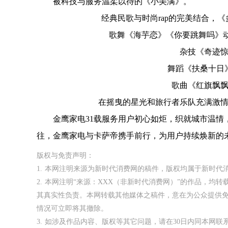
被科技与服务温柔以待的《小美满》。
经典民歌与时尚rap的完美结合，《
歌舞《海芋恋》《你要跳舞吗》动感
杂技《奇迹惊鸿
舞蹈《扶桑十日》
歌曲《红旗飘飘》
在摇曳的星光和旅行者乐队充满激情的
金鹰家电31载服务用户初心如炬，织就城市温情，
往，金鹰家电与卡萨帝携手前行，为用户持续焕新的
版权与免责声明：
1. 本网注明来源为新时代消费网的稿件，版权均属于新时
2. 本网注明“来源：XXX（非新时代消费网）”的作品，
其真实性负责。本网转载其他媒体之稿件，意在为公众提供
情况可立即将其撤除。
3. 如涉及作品内容、版权等其它问题，请在30日内同本网联系。邮箱