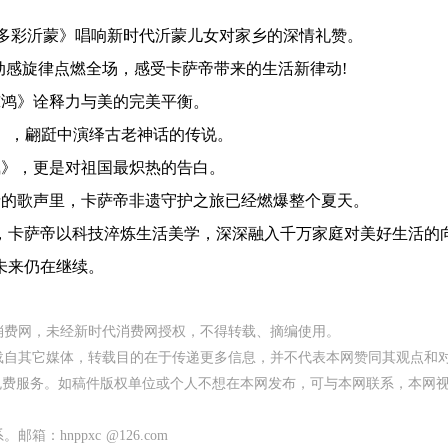
多彩沂蒙》唱响新时代沂蒙儿女对家乡的深情礼赞。
旋律点燃全场，感受卡萨帝带来的生活新律动!
》诠释力与美的完美平衡。
，翩跹中演绎古老神话的传说。
，更是对祖国最炽热的告白。
歌声里，卡萨帝非遗守护之旅已经燃爆整个夏天。
卡萨帝以科技淬炼生活美学，深深融入千万家庭对美好生活的
未来仍在继续。
代消费网，未经新时代消费网授权，不得转载、摘编使用。
均转载自其它媒体，转载目的在于传递更多信息，并不代表本网赞同其观点和
免费服务。如稿件版权单位或个人不想在本网发布，可与本网联系，本网
：hnppxc @126.com