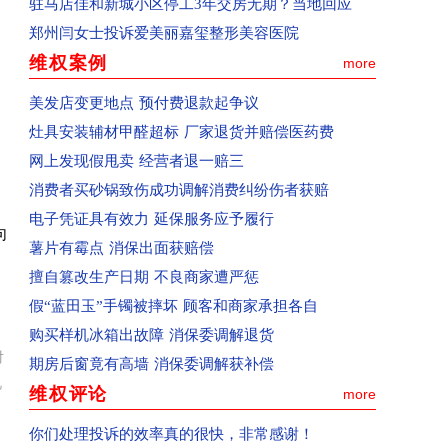
驻马店佳和新城小区停工3年交房无期？当地回应
回复：河南省郑州高新区群众投诉金海西湖美景小
郑州闫女士投诉爱美丽嘉玺整形美容医院
回复：河南省郑州二七区群众投诉河南书山教育已
维权案例
more
已受理：河南省郑州金水区群众投诉郑州康宁南洋
已受理：佛山消费者梁女士投诉Owhat
美发店变更地点 预付费退款起争议
已收到：消费者投诉新蔡县共享电动车
灶具安装辅材甲醛超标 厂家退货并赔偿医药费
已收到：业主投诉焦作市常绿林溪谷
网上发现假甩卖 经营者退一赔三
已受理：郑州市消费者投诉河南移动
消费者买砂锅致伤成功调解消费纠纷伤者获赔
已收到：业主投诉永城市观湖壹号
电子凭证具有效力 延保服务应予履行
向
已受理：海南孟女士投诉京东
薯片有霉点 消保出面获赔偿
已受理：河南洛阳市群众投诉洛阳百汇城
擅自篡改生产日期 不良商家遭严惩
已受理：业主投诉新郑民航国际玺苑
假“蓝田玉”手镯被摔坏 顾客和商家承担各自
已受理：业主投诉汝州金域华府小区
购买样机冰箱出故障 消保委调解退货
对
已收到：唐河业主投诉春天阳光嘉园
期房后窗竟有高墙 消保委调解获补偿
视
已收到：河南汝州市业主投诉金域华府
维权评论
more
已收到：兰考县业主投诉凤凰城
你们处理投诉的效率真的很快，非常感谢！
回复：河南鲁山县消费者投诉鲁山大鹏盛世华城已