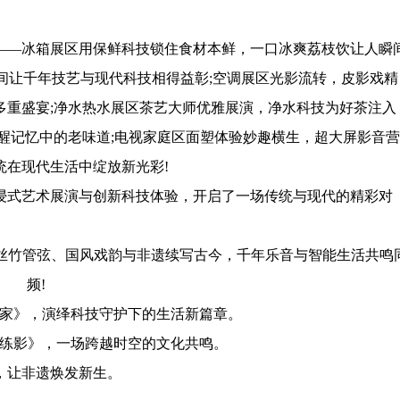
—冰箱展区用保鲜科技锁住食材本鲜，一口冰爽荔枝饮让人瞬
线间让千年技艺与现代科技相得益彰;空调展区光影流转，皮影戏精
多重盛宴;净水热水展区茶艺大师优雅展演，净水科技为好茶注入
醒记忆中的老味道;电视家庭区面塑体验妙趣横生，超大屏影音营
统在现代生活中绽放新光彩!
式艺术展演与创新科技体验，开启了一场传统与现代的精彩对
竹管弦、国风戏韵与非遗续写古今，千年乐音与智能生活共鸣
频!
I我家》，演绎科技守护下的生活新篇章。
练影》，一场跨越时空的文化共鸣。
让非遗焕发新生。