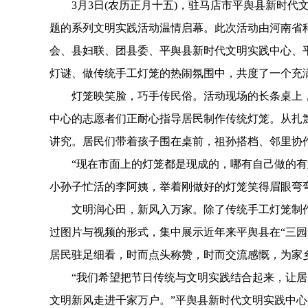
3月3日(农历正月十五)，驻马店市平舆县新时代文
题的系列文明实践活动温情启幕。此次活动由河南省
会、县妇联、团县委、平舆县新时代文明实践中心、平
灯谜、做传统手工灯笼的热闹氛围中，共度了一个充
灯笼映笑脸，巧手传民俗。活动现场的长条桌上，
中心的志愿者们正耐心指导居民制作传统灯笼。从扎
讲究。居民们带着孩子围在桌前，祖孙搭档、邻里协
“现在市面上的灯笼都是现成的，哪有自己做的有意
小孙子忙活的李阿姨，举着刚做好的灯笼笑得眉眼弯
文明润心田，新风入万家。除了传统手工灯笼制作，
过图片与视频的形式，集中展示近年来平舆县在“三园
居民驻足细看，时而点头称赞，时而交流感慨，为家
“我们希望把节日传统与文明实践结合起来，让居
文明新风走进千家万户。”平舆县新时代文明实践中