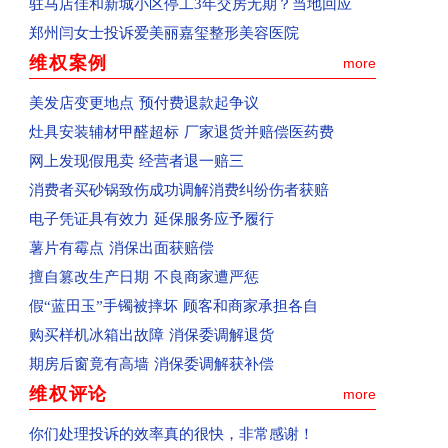
驻马店佳和新城小区停工3年交房无期？当地回应
已收到：消费者投诉新蔡县共享电动车
郑州闫女士投诉爱美丽嘉玺整形美容医院
已收到：业主投诉焦作市常绿林溪谷
维权案例
more
已受理：郑州市消费者投诉河南移动
美发店变更地点 预付费退款起争议
已收到：业主投诉永城市观湖壹号
灶具安装辅材甲醛超标 厂家退货并赔偿医药费
已受理：海南孟女士投诉京东
网上发现假甩卖 经营者退一赔三
已受理：河南洛阳市群众投诉洛阳百汇城
消费者买砂锅致伤成功调解消费纠纷伤者获赔
已受理：业主投诉新郑民航国际玺苑
电子凭证具有效力 延保服务应予履行
已受理：业主投诉汝州金域华府小区
薯片有霉点 消保出面获赔偿
已收到：唐河业主投诉春天阳光嘉园
擅自篡改生产日期 不良商家遭严惩
已收到：河南汝州市业主投诉金域华府
假“蓝田玉”手镯被摔坏 顾客和商家承担各自
已收到：兰考县业主投诉凤凰城
购买样机冰箱出故障 消保委调解退货
回复：河南鲁山县消费者投诉鲁山大鹏盛世华城已
期房后窗竟有高墙 消保委调解获补偿
回复：河南驻马店消费者投诉驻马店市红星国际广
维权评论
more
回复：许昌刘先生投诉中国联合网络通信有限公司
回复：河南信阳消费者投诉中国移动河南公司已受
你们处理投诉的效率真的很快，非常感谢！