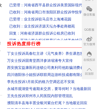
已受理：河南省西平县群众投诉美景国际现代城
欢
已收到：河南省周口市淮阳区群众投诉华悦学府
微信客服
已受理：业主投诉驻马店市上海滩花园
已收到：业主投诉济源天坛办事处商都苑
QQ客服
回复：河南省济源群众投诉公租房已收到
回复：平顶山群众投诉群星汇中心城美食城已收到
投诉热度排行榜
对
官方微博
回复：河南省平顶山市群众投诉亚丁湾已收到
more
视
已收到：信阳市商城县消费者投诉阳光帝景
丁女士投诉高春红主讲《元气食养》养生课忽悠
已收到：平顶山消费者投诉黄金花园
在线投诉
万女士投诉固青堂西洋参浓缩液夸大宣传
已收到：驻马店袁先生投诉爱克儿童梦幻乐园
西安挑宝益康医药连锁公司奥利司他欺骗消费者
回复：河南汝州市群众投诉汝州市南关花园C区已
回顶部
四川德阳张小姐投诉联联周边游科技成都有限公
回复：河南省洛阳市孟津区群众投诉中央花园已收
李先生投诉3月前买的格力空调迟迟不安装
回复：河南省郑州高新区群众投诉金海西湖美景小
永城市观湖壹号逾期未交房，要等何时？当地最新回
回复：河南省郑州二七区群众投诉河南书山教育已
王先生投诉郑州市人民医院内部管理混乱
已受理：河南省郑州金水区群众投诉郑州康宁南洋
濮阳清丰县海丰置业银河紫台烂尾？当地最近回应
已受理：佛山消费者梁女士投诉Owhat