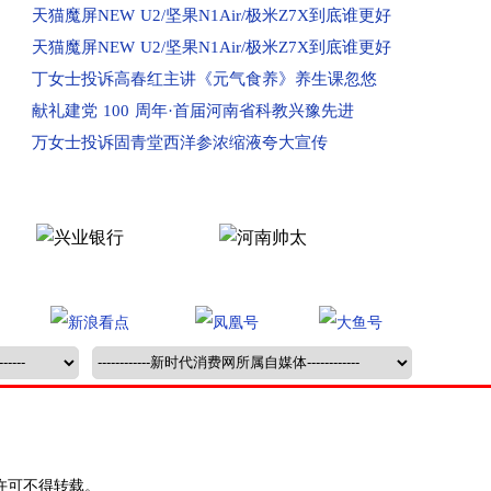
天猫魔屏NEW U2/坚果N1Air/极米Z7X到底谁更好
已收到：家长投诉郑州富田太阳城陈中数理化
天猫魔屏NEW U2/坚果N1Air/极米Z7X到底谁更好
已受理：新乡学生投诉河南物流职业学院
丁女士投诉高春红主讲《元气食养》养生课忽悠
已受理：许昌消费者使用河南移动
献礼建党 100 周年·首届河南省科教兴豫先进
已收到：焦作市消费者投诉火车鸣笛问题
万女士投诉固青堂西洋参浓缩液夸大宣传
回复：高州消费者范先生投诉山东青岛电信已收到
回复：消费者投诉郑州市管城区青莲雅苑已收到
已收到：消费者投诉新密江山九郡
已收到：消费者投诉郑州市绿都置业
已受理：消费者投诉虞城县建业上院
已受理：业主投诉洛阳瀍河区巨龙家园
已收到：洛阳消费者投诉洛阳鼎城小区
已受理：喻先生投诉吉水县部分区域无移动信号
已受理：卢先生投诉百世快运快递损坏物品拒赔
已受理：张女士投诉微优梦空壳公司收款不发货联
已受理：丁女士投诉高春红主讲《元气食养》养生
许可不得转载。