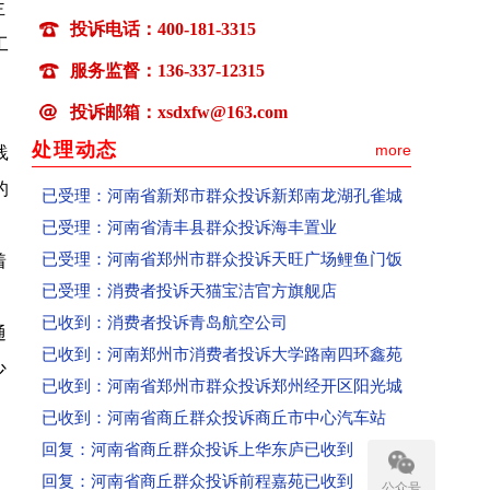
主
已收到：郑州闫女士投诉爱美丽嘉玺整形美容医院
投诉电话：400-181-3315
工
回复：辽宁盘锦刘女士投诉青岛航空已收到
服务监督：136-337-12315
回复：湖南省怀化沈同学投诉青岛航空已收到
投诉邮箱：xsdxfw@163.com
回复：河南学生投诉郑州富康国际美发学校
处理动态
回复：河南省郑州市群众投诉泰山誉景已收到
more
践
已受理：河南省新郑市群众投诉新郑南龙湖孔雀城
的
已受理：河南省清丰县群众投诉海丰置业
已受理：河南省郑州市群众投诉天旺广场鲤鱼门饭
着
已受理：消费者投诉天猫宝洁官方旗舰店
已收到：消费者投诉青岛航空公司
通
已收到：河南郑州市消费者投诉大学路南四环鑫苑
少
已收到：河南省郑州市群众投诉郑州经开区阳光城
已收到：河南省商丘群众投诉商丘市中心汽车站
回复：河南省商丘群众投诉上华东庐已收到
回复：河南省商丘群众投诉前程嘉苑已收到
公众号