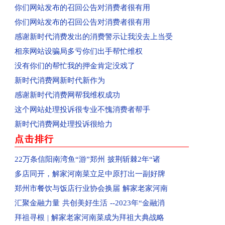
回复：河南新蔡县消费者投诉新蔡县西湖别院已受
你们网站发布的召回公告对消费者很有用
已收到：河南邓州市业主投诉邓州市新华生活广场
你们网站发布的召回公告对消费者很有用
已受理：河南濮阳市清丰县群众投诉清丰县玉都贵
感谢新时代消费发出的消费警示让我没去上当受
已受理：河南新乡市辉县群众投诉辉县市龙鼎生活
相亲网站设骗局多亏你们出手帮忙维权
已受理：业主投诉平顶山市新城区长安佳园
没有你们的帮忙我的押金肯定没戏了
已受理：河南汝州市群众投诉汝州市万路物业
新时代消费网新时代新作为
已受理：河南安阳市业主投诉安阳华珍国际
感谢新时代消费网帮我维权成功
已收到：河南安阳市群众投诉安阳北辰家园
这个网站处理投诉很专业不愧消费者帮手
已收到：河南省新乡市原阳县群众投诉维多利亚小
新时代消费网处理投诉很给力
已收到：开封申先生投诉禹洲嘉誉府
点击排行
已收到：开封朱女士反映恒大文化旅游城
22万条信阳南湾鱼“游”郑州 披荆斩棘2年“诸
回复：河南新乡市消费者投诉新乡市金色怡苑项目
多店同开，解家河南菜立足中原打出一副好牌
回复：河南濮阳市业主投诉清丰县建业城已受理
郑州市餐饮与饭店行业协会换届 解家老家河南
已受理：河南漯河市消费者投诉源汇区永信伯爵山
汇聚金融力量 共创美好生活 --2023年“金融消
已受理：河南通许县消费者投诉建业幸福里
拜祖寻根 | 解家老家河南菜成为拜祖大典战略
已收到：河南汝州消费者投诉汝州市蓝湾半岛小区