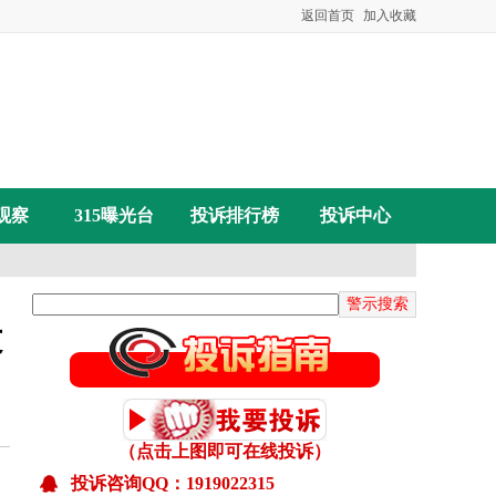
已收到：陈女士投诉永威森林花语房屋顶板多处裂
返回首页
加入收藏
已收到：杨先生投诉深圳聚和文化有限公司虚假宣
已收到：张先生投诉三星手机保修期内推诿拒保
已收到：潘女士投诉惠普打印机实物和描述不符
已受理：张先生投诉民生通讯号码无法激活
已受理：何先生投诉携程网
已受理：张先生投诉拼多多平台要求支持合理述求
观察
315曝光台
投诉排行榜
投诉中心
已收到：杨先生投诉雅迪京东自营旗舰店不按时开
已收到：向女士投诉说客英语将客户未消费课时清
已受理：黄先生投诉票牛网霸王条款拒不退款、态
已收到：魏先生投诉山东联通私自给用用户办理流
文
已受理：陈先生投诉嘟嘟网络游戏服务网
已收到：安徽范女士投诉成都科瑞哲教育科技有限
已收到：江苏盖女士投诉郑州爱美丽嘉玺整形美容
（点击上图即可在线投诉）
已收到：吕先生投诉平顶山森茂物业
投诉咨询QQ：1919022315
已收到：信阳王同学投诉河南新华电脑学院