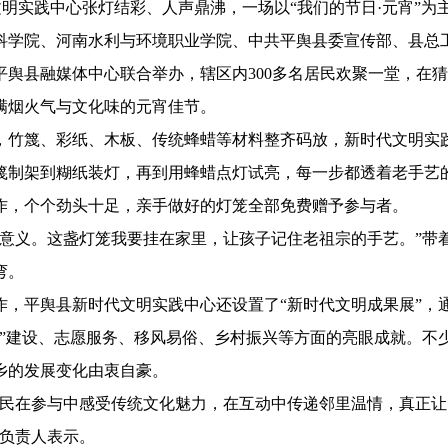
明实践中心张灯结彩、人声鼎沸，一场以“我们的节日·元宵”为
科学院、河南水利与环境职业学院、中共平舆县委宣传部、县总
舆县融媒体中心联合举办，辖区内300多名居民欢聚一堂，在猜
满烟火气与文化味的元宵佳节。
竹篾、彩纸、木板、传统蜂蜡等材料整齐码放，新时代文明实
篾制架到糊纸装灯，再到用蜂蜡点灯试亮，每一步都透着老手艺
作，个个劲头十足，亲手做好的灯笼全部免费赠予参与者。
义。这盏灯笼我要挂在家里，让孩子记住老祖宗的手艺。”带
弯。
平舆县新时代文明实践中心还设置了“新时代文明成果展”，
”建设、志愿服务、移风易俗、乡村振兴等方面的亮眼成就。不
乡的发展变化由衷自豪。
民在参与中感受传统文化魅力，在互动中传递邻里温情，真正让
心负责人表示。