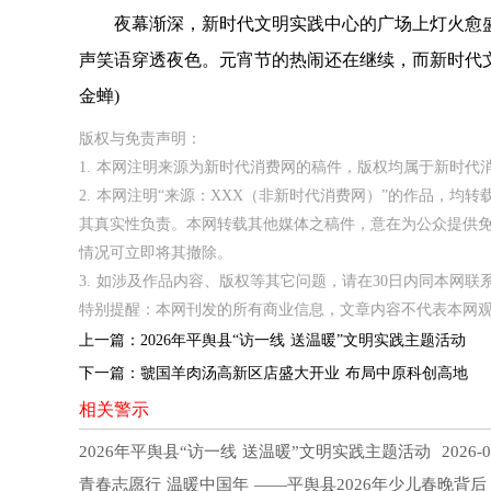
夜幕渐深，新时代文明实践中心的广场上灯火愈盛
声笑语穿透夜色。元宵节的热闹还在继续，而新时代
金蝉)
版权与免责声明：
1. 本网注明来源为新时代消费网的稿件，版权均属于新时
2. 本网注明“来源：XXX（非新时代消费网）”的作品，
其真实性负责。本网转载其他媒体之稿件，意在为公众提供
情况可立即将其撤除。
3. 如涉及作品内容、版权等其它问题，请在30日内同本网联系。邮箱
特别提醒：本网刊发的所有商业信息，文章内容不代表本网
上一篇：
2026年平舆县“访一线 送温暖”文明实践主题活动
下一篇：
虢国羊肉汤高新区店盛大开业 布局中原科创高地
相关警示
2026年平舆县“访一线 送温暖”文明实践主题活动
2026-0
青春志愿行 温暖中国年 ——平舆县2026年少儿春晚背后