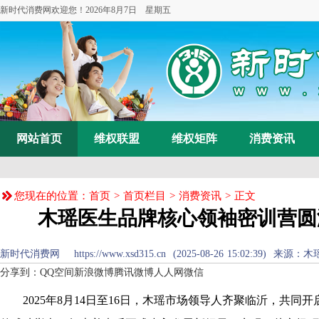
新时代消费网欢迎您！
2026年8月7日 星期五
网站首页
维权联盟
维权矩阵
消费资讯
您现在的位置：
首页
>
首页栏目
>
消费资讯
> 正文
木瑶医生品牌核心领袖密训营圆
新时代消费网 https://www.xsd315.cn (2025-08-26 15:02:39
分享到：
QQ空间
新浪微博
腾讯微博
人人网
微信
2025年8月14日至16日，木瑶市场领导人齐聚临沂，共同