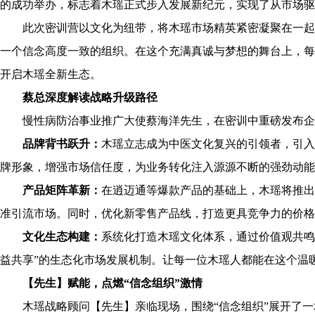
的成功举办，标志着木瑶正式步入发展新纪元，实现了从市场驱
此次密训营以文化为纽带，将木瑶市场精英紧密凝聚在一起
一个信念高度一致的组织。在这个充满真诚与梦想的舞台上，每
开启木瑶全新生态。
蔡总深度解读战略升级路径
慢性病防治事业推广大使蔡海洋先生，在密训中重磅发布企
品牌背书跃升：
木瑶立志成为中医文化复兴的引领者，引入
牌形象，增强市场信任度，为业务转化注入源源不断的强劲动能
产品矩阵革新：
在逍迈通等爆款产品的基础上，木瑶将推出
准引流市场。同时，优化新零售产品线，打造更具竞争力的价格
文化生态构建：
系统化打造木瑶文化体系，通过价值观共鸣
益共享”的生态化市场发展机制。让每一位木瑶人都能在这个温
【先生】赋能，点燃“信念组织”激情
木瑶战略顾问【先生】亲临现场，围绕“信念组织”展开了一