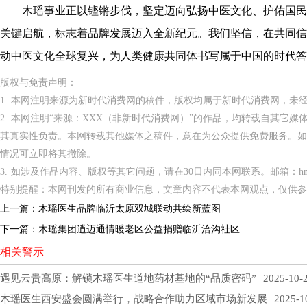
木瑶事业正以铿锵步伐，坚定迈向弘扬中医文化、护佑国民
关键启航，标志着品牌发展迈入全新纪元。我们坚信，在共同信
动中医文化全球复兴，为人类健康共同体书写属于中国的时代答
版权与免责声明：
1. 本网注明来源为新时代消费网的稿件，版权均属于新时代消费网，未
2. 本网注明“来源：XXX（非新时代消费网）”的作品，均转载自其它
其真实性负责。本网转载其他媒体之稿件，意在为公众提供免费服务。如
情况可立即将其撤除。
3. 如涉及作品内容、版权等其它问题，请在30日内同本网联系。邮箱：hnppxc
特别提醒：本网刊发的所有商业信息，文章内容不代表本网观点，仅供参
上一篇：
木瑶医生品牌临沂太原双城联动共绘新蓝图
下一篇：
木瑶集团逍迈通情暖老区公益捐赠临沂洽沟社区
相关警示
遇见云贵高原：解锁木瑶医生道地药材基地的“品质密码”
2025-10-
木瑶医生西安盛会圆满举行，战略合作助力区域市场新发展
2025-1