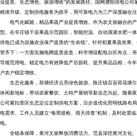
业提质、生态增色、旅游增收”的发展路径。国网濮阳供电公司
精准升级、定制供电服务为抓手，用可靠电力为三产深度融合注
电气化赋能，精品果蔬产业提质增效。作为农文旅融合的产
型。在辛庄镇千亩果蔬示范园区，智能控温、自动滴灌水肥一体
供电已成为设施农业保产提质的“生命线”。针对初夏果蔬坐果
管齐下：一方面实施电网提质改造，科学增设配电台区布点，夯
导规范用电。稳定电力有效降低产后损耗、提升果品品相，今年
户农户稳定增收。
生态化服务，荷塘经济点亮绿色旅游。陈庄镇百亩荷花塘引进
休闲新地标，带动农家餐饮、土特产展销等新业态兴起。随着夜
公司紧扣景区生态定位定制供电方案，沿步道优化照明线路布局
电需求。工作人员建立“每周巡检、雨天排查”机制，及时处置
电。
全链条保障，黄河文旅释放消费活力。范县深挖黄河文化、板