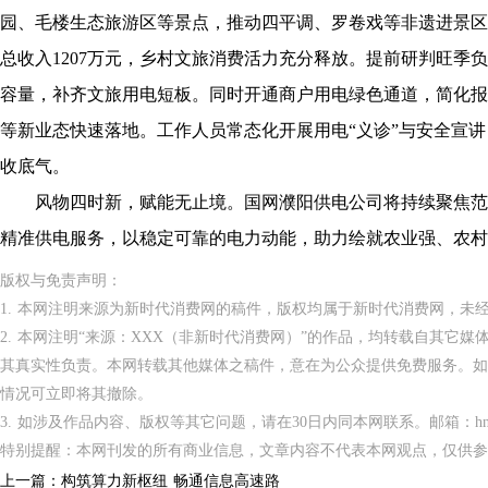
园、毛楼生态旅游区等景点，推动四平调、罗卷戏等非遗进景区。2
总收入1207万元，乡村文旅消费活力充分释放。提前研判旺季
容量，补齐文旅用电短板。同时开通商户用电绿色通道，简化报
等新业态快速落地。工作人员常态化开展用电“义诊”与安全宣
收底气。
风物四时新，赋能无止境。国网濮阳供电公司将持续聚焦范
精准供电服务，以稳定可靠的电力动能，助力绘就农业强、农村
版权与免责声明：
1. 本网注明来源为新时代消费网的稿件，版权均属于新时代消费网，未
2. 本网注明“来源：XXX（非新时代消费网）”的作品，均转载自其它
其真实性负责。本网转载其他媒体之稿件，意在为公众提供免费服务。如
情况可立即将其撤除。
3. 如涉及作品内容、版权等其它问题，请在30日内同本网联系。邮箱：hnppxc
特别提醒：本网刊发的所有商业信息，文章内容不代表本网观点，仅供参
上一篇：
构筑算力新枢纽 畅通信息高速路