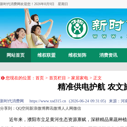
新时代消费网欢迎您！
2026年8月9日 星期日
网站首页
维权联盟
维权矩阵
消费资讯
您现在的位置：
首页
>
首页栏目
>
家居家电
> 正文
精准供电护航 农文
新时代消费网 https://www.xsd315.cn (2026-06-24 09:31:05
分享到：
QQ空间
新浪微博
腾讯微博
人人网
微信
近年来，濮阳市立足黄河生态资源禀赋，深耕精品果蔬种植、