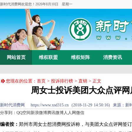
新时代消费网欢迎您！
2026年8月10日 星期一
网站首页
维权联盟
维权矩阵
消费资讯
您现在的位置：
首页
>
投诉排行榜
>
直销
> 正文
周女士投诉美团大众点评网
新时代消费网 https://www.xsd315.cn (2018-11-29 14:50:16) 来源：
新
分享到：
QQ空间
新浪微博
腾讯微博
人人网
微信
编者按：
郑州市周女士想消费网投诉称，与美团大众点评网签订