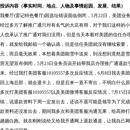
投诉内容（事实时间、地点、人物及事情起因、发展、结果）
我餐厅(雷记特色餐厅)因选址错误面临倒闭，5月22日，美团
经过多方了解推广通只对有名气的大店有用，对于我们这样的小
人也承认了推广通对我们没用)，但是当天本着对美团的信任办理
有，就发给我邮箱一个确认函，但是信任美团就没有继续索要，没
元，而且毫无效果，本想着美团能雪中送炭，到没想到竟然是雪
营无望宣布倒闭，5月23日业务员说开始帮我店办理推广通退
来。经过我打美团客服10105557多次反应情况，6月8日我
回上海总部，就会退卡上，但是后来一直不寄出，不明白什么原
多次打美团客服10105557以及美团微博客服反应情况，7月1
续，说退款资料下周一定发出去，还说不退可能是领导为了完成
款资料还没发出去，期间我多次和美团客服沟通无果，给高帅打
趟趟白跑。就在刚刚说给又给我开通网上退款通道，让我自己网