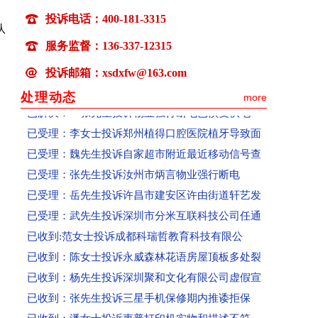
已受理：喻先生投诉吉水县部分区域无移动信号
投诉电话：400-181-3315
已受理：卢先生投诉百世快运快递损坏物品拒赔
队
已受理：张女士投诉微优梦空壳公司收款不发货联
服务监督：136-337-12315
已受理：丁女士投诉高春红主讲《元气食养》养生
投诉邮箱：xsdxfw@163.com
已解决： 张先生投诉物业强行断电已恢复供电
处理动态
more
已受理：李女士投诉郑州植得口腔医院植牙导致面
已受理：魏先生投诉自家超市附近最近移动信号查
已受理：张先生投诉汝州市炳言物业强行断电
已受理：岳先生投诉许昌市建安区许由街道轩艺发
已受理：武先生投诉深圳市分米互联科技公司任通
已收到:范女士投诉成都科瑞哲教育科技有限公
已收到：陈女士投诉永威森林花语房屋顶板多处裂
已收到：杨先生投诉深圳聚和文化有限公司虚假宣
已收到：张先生投诉三星手机保修期内推诿拒保
已收到：潘女士投诉惠普打印机实物和描述不符
已受理：张先生投诉民生通讯号码无法激活