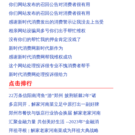
你们网站发布的召回公告对消费者很有用
回复：平顶山群众投诉群星汇中心城美食城已收到
你们网站发布的召回公告对消费者很有用
回复：河南省平顶山市群众投诉亚丁湾已收到
感谢新时代消费发出的消费警示让我没去上当受
已收到：信阳市商城县消费者投诉阳光帝景
相亲网站设骗局多亏你们出手帮忙维权
已收到：平顶山消费者投诉黄金花园
没有你们的帮忙我的押金肯定没戏了
已收到：驻马店袁先生投诉爱克儿童梦幻乐园
新时代消费网新时代新作为
回复：河南汝州市群众投诉汝州市南关花园C区已
感谢新时代消费网帮我维权成功
回复：河南省洛阳市孟津区群众投诉中央花园已收
这个网站处理投诉很专业不愧消费者帮手
回复：河南省郑州高新区群众投诉金海西湖美景小
新时代消费网处理投诉很给力
回复：河南省郑州二七区群众投诉河南书山教育已
点击排行
已受理：河南省郑州金水区群众投诉郑州康宁南洋
已受理：佛山消费者梁女士投诉Owhat
22万条信阳南湾鱼“游”郑州 披荆斩棘2年“诸
已收到：消费者投诉新蔡县共享电动车
多店同开，解家河南菜立足中原打出一副好牌
已收到：业主投诉焦作市常绿林溪谷
郑州市餐饮与饭店行业协会换届 解家老家河南
已受理：郑州市消费者投诉河南移动
汇聚金融力量 共创美好生活 --2023年“金融消
已收到：业主投诉永城市观湖壹号
拜祖寻根 | 解家老家河南菜成为拜祖大典战略