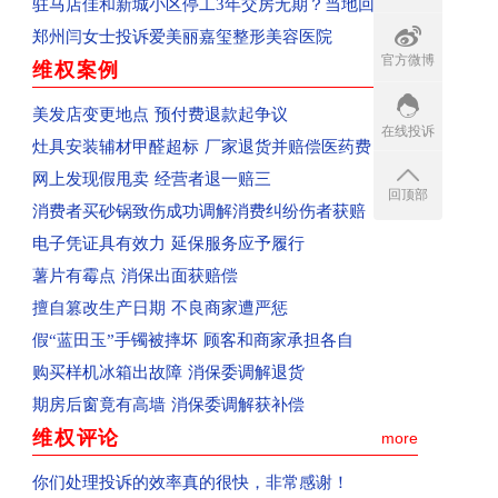
驻马店佳和新城小区停工3年交房无期？当地回应
回复：河南省郑州市群众投诉泰山誉景已收到
郑州闫女士投诉爱美丽嘉玺整形美容医院
已受理：河南省新郑市群众投诉新郑南龙湖孔雀城
官方微博
维权案例
more
已受理：河南省清丰县群众投诉海丰置业
已受理：河南省郑州市群众投诉天旺广场鲤鱼门饭
美发店变更地点 预付费退款起争议
在线投诉
已受理：消费者投诉天猫宝洁官方旗舰店
灶具安装辅材甲醛超标 厂家退货并赔偿医药费
已收到：消费者投诉青岛航空公司
网上发现假甩卖 经营者退一赔三
回顶部
已收到：河南郑州市消费者投诉大学路南四环鑫苑
消费者买砂锅致伤成功调解消费纠纷伤者获赔
已收到：河南省郑州市群众投诉郑州经开区阳光城
电子凭证具有效力 延保服务应予履行
已收到：河南省商丘群众投诉商丘市中心汽车站
薯片有霉点 消保出面获赔偿
回复：河南省商丘群众投诉上华东庐已收到
擅自篡改生产日期 不良商家遭严惩
回复：河南省商丘群众投诉前程嘉苑已收到
假“蓝田玉”手镯被摔坏 顾客和商家承担各自
已受理：河南省西平县群众投诉美景国际现代城
购买样机冰箱出故障 消保委调解退货
已收到：河南省周口市淮阳区群众投诉华悦学府
期房后窗竟有高墙 消保委调解获补偿
已受理：业主投诉驻马店市上海滩花园
维权评论
more
已收到：业主投诉济源天坛办事处商都苑
你们处理投诉的效率真的很快，非常感谢！
回复：河南省济源群众投诉公租房已收到