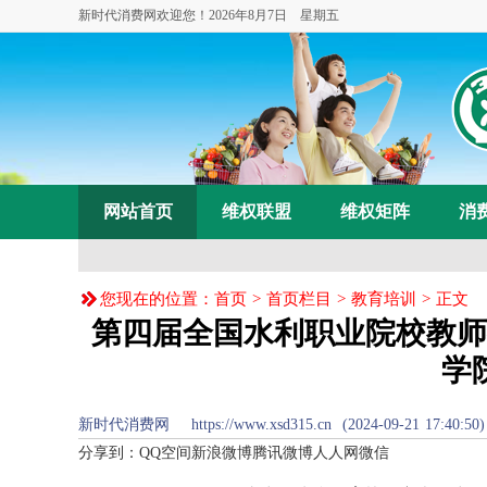
新时代消费网欢迎您！
2026年8月7日 星期五
网站首页
维权联盟
维权矩阵
消
您现在的位置：
首页
>
首页栏目
>
教育培训
> 正文
第四届全国水利职业院校教师
学
新时代消费网 https://www.xsd315.cn (2024-09-
分享到：
QQ空间
新浪微博
腾讯微博
人人网
微信