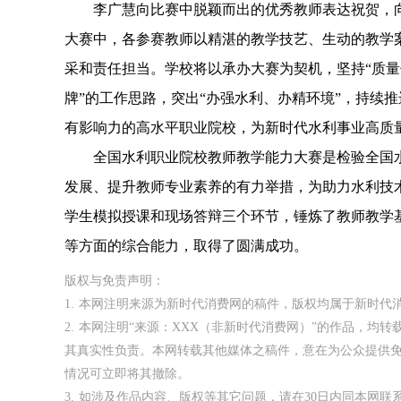
李广慧向比赛中脱颖而出的优秀教师表达祝贺，向
大赛中，各参赛教师以精湛的教学技艺、生动的教学
采和责任担当。学校将以承办大赛为契机，坚持“质量
牌”的工作思路，突出“办强水利、办精环境”，持续
有影响力的高水平职业院校，为新时代水利事业高质
全国水利职业院校教师教学能力大赛是检验全国水
发展、提升教师专业素养的有力举措，为助力水利技
学生模拟授课和现场答辩三个环节，锤炼了教师教学
等方面的综合能力，取得了圆满成功。
版权与免责声明：
1. 本网注明来源为新时代消费网的稿件，版权均属于新时
2. 本网注明“来源：XXX（非新时代消费网）”的作品，
其真实性负责。本网转载其他媒体之稿件，意在为公众提供
情况可立即将其撤除。
3. 如涉及作品内容、版权等其它问题，请在30日内同本网联系。邮箱