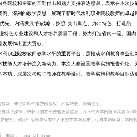
各院校和专家的辛勤付出和鼎力支持表达感谢，表示在本次技
案例、深刻的教学反思，展现了新时代水利职业院校教师的卓越
优先、内涵发展”的战略，按照“突出重点、办出特色、打造品
推进特色专业建设和人才培养质量工程，努力打造省内一流、国内
量发展作出更大贡献。
利职业院校教师教学水平的重要平台，是推动水利教育事业创
术技能人才培养注入新动力。本次大赛设置教学实施报告介绍、
基本功，深层次考察了教师在教学设计、教学实施和教学目标达
代消费网，未经新时代消费网授权，不得转载、摘编使用。
均转载自其它媒体，转载目的在于传递更多信息，并不代表本网赞同其观点和
免费服务。如稿件版权单位或个人不想在本网发布，可与本网联系，本网
：hnppxc @126.com