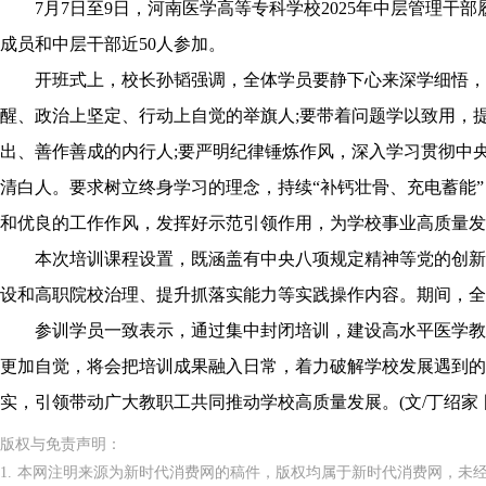
7月7日至9日，河南医学高等专科学校2025年中层管理干
成员和中层干部近50人参加。
开班式上，校长孙韬强调，全体学员要静下心来深学细悟，
醒、政治上坚定、行动上自觉的举旗人;要带着问题学以致用，提
出、善作善成的内行人;要严明纪律锤炼作风，深入学习贯彻中
清白人。要求树立终身学习的理念，持续“补钙壮骨、充电蓄能
和优良的工作作风，发挥好示范引领作用，为学校事业高质量发
本次培训课程设置，既涵盖有中央八项规定精神等党的创新
设和高职院校治理、提升抓落实能力等实践操作内容。期间，全
参训学员一致表示，通过集中封闭培训，建设高水平医学教
更加自觉，将会把培训成果融入日常，着力破解学校发展遇到的
实，引领带动广大教职工共同推动学校高质量发展。(文/丁绍家 图
版权与免责声明：
1. 本网注明来源为新时代消费网的稿件，版权均属于新时代消费网，未