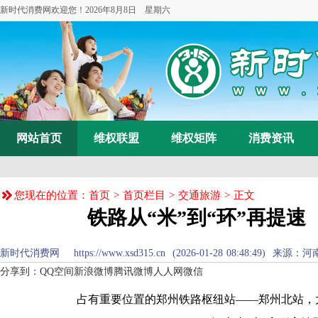
新时代消费网欢迎您！
2026年8月8日 星期六
网站首页
维权联盟
维权矩阵
消费资讯
您现在的位置：
首页
>
首页栏目
>
交通旅游
> 正文
铁路从“米”到“环”再提速
新时代消费网 https://www.xsd315.cn (2026-01-28 08:48:49
分享到：
QQ空间
新浪微博
腾讯微博
人人网
微信
占有重要位置的郑州铁路枢纽站——郑州北站，大