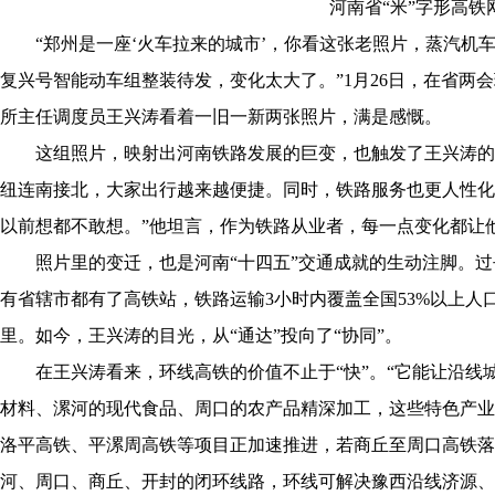
河南省“米”字形高铁
“郑州是一座‘火车拉来的城市’，你看这张老照片，蒸汽机车
复兴号智能动车组整装待发，变化太大了。”1月26日，在省两
所主任调度员王兴涛看着一旧一新两张照片，满是感慨。
这组照片，映射出河南铁路发展的巨变，也触发了王兴涛的深
纽连南接北，大家出行越来越便捷。同时，铁路服务也更人性化
以前想都不敢想。”他坦言，作为铁路从业者，每一点变化都让
照片里的变迁，也是河南“十四五”交通成就的生动注脚。过去
有省辖市都有了高铁站，铁路运输3小时内覆盖全国53%以上人口，
里。如今，王兴涛的目光，从“通达”投向了“协同”。
在王兴涛看来，环线高铁的价值不止于“快”。“它能让沿线
材料、漯河的现代食品、周口的农产品精深加工，这些特色产业能
洛平高铁、平漯周高铁等项目正加速推进，若商丘至周口高铁落
河、周口、商丘、开封的闭环线路，环线可解决豫西沿线济源、