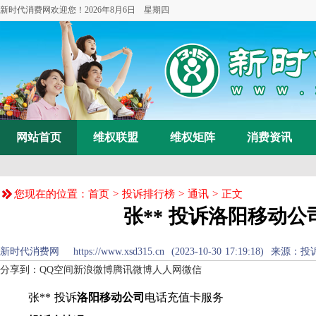
新时代消费网欢迎您！
2026年8月6日 星期四
网站首页
维权联盟
维权矩阵
消费资讯
您现在的位置：
首页
>
投诉排行榜
>
通讯
> 正文
张** 投诉洛阳移动
新时代消费网 https://www.xsd315.cn (2023-10-30 17:19:1
分享到：
QQ空间
新浪微博
腾讯微博
人人网
微信
张** 投诉
洛阳移动公司
电话充值卡服务