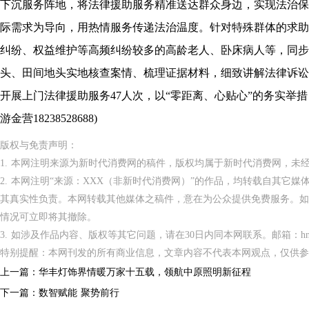
下沉服务阵地，将法律援助服务精准送达群众身边，实现法治保
际需求为导向，用热情服务传递法治温度。针对特殊群体的求助
纠纷、权益维护等高频纠纷较多的高龄老人、卧床病人等，同步
头、田间地头实地核查案情、梳理证据材料，细致讲解法律诉讼
开展上门法律援助服务47人次，以“零距离、心贴心”的务实举
游金营18238528688)
版权与免责声明：
1. 本网注明来源为新时代消费网的稿件，版权均属于新时代消费网，未
2. 本网注明“来源：XXX（非新时代消费网）”的作品，均转载自其它
其真实性负责。本网转载其他媒体之稿件，意在为公众提供免费服务。如
情况可立即将其撤除。
3. 如涉及作品内容、版权等其它问题，请在30日内同本网联系。邮箱：hnppxc
特别提醒：本网刊发的所有商业信息，文章内容不代表本网观点，仅供参
上一篇：
华丰灯饰界情暖万家十五载，领航中原照明新征程
下一篇：
数智赋能 聚势前行