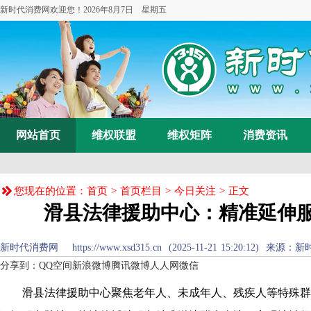
新时代消费网欢迎您！
2026年8月7日 星期五
网站首页
维权联盟
维权矩阵
消费资讯
您现在的位置：
首页
>
首页栏目
>
今日关注
> 正文
滑县法律援助中心：精准延伸服
新时代消费网 https://www.xsd315.cn (2025-11-21 15:20:12) 来源：
新
分享到：
QQ空间
新浪微博
腾讯微博
人人网
微信
滑县法律援助中心聚焦老年人、未成年人、残疾人等特殊群体