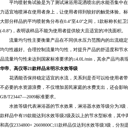
平均喷射角试验是为了测试淋浴用花洒喷出的水能否集中在
力适宜地喷淋在使用者身上，让使用者得到较好的触觉体验。标准
大部分样品的平均喷射角分布在0.4°至4.0°之间，1款标称长虹卫浴Z
(-0.8°)，表明该样品不能为使用者提供较大且适宜的冲洗面积。
流量均匀性主要衡量产品在不同供水压力范围内的出流稳定
均匀性越好。合理控制流量均匀性，对提升产品的舒适度和节水能力至
品流量均匀性未达到国家标准要求的≤4.0L/min，其余产品均表
华帝、高仪等21款样品未明示水效等级
花洒能否保持稳定适宜的水流，关系到是否可以给使用者带
不必要的水资源浪费，不仅增加居民家庭的水费支出，还会影响
GB/T23447—2009标准要求。
水效等级代表淋浴器的节水效果，淋浴器水效等级分为3级，其
款样品中有19款能达到水效等级2级及以上的节水型标准，其中两款
和高仪2334800+ 2669800C;11款样品仅达到水效等级3级，分别是汉