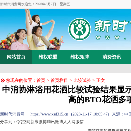
新时代消费网欢迎您！
2026年8月7日 星期五
网站首页
维权联盟
维权矩阵
消费资讯
您现在的位置：
首页
>
首页栏目
>
比较试验
> 正文
中消协淋浴用花洒比较试验结果显示
高的BTO花洒多
新时代消费网 https://www.xsd315.cn (2023-11-17 10:05:47) 来源：
中
分享到：
QQ空间
新浪微博
腾讯微博
人人网
微信