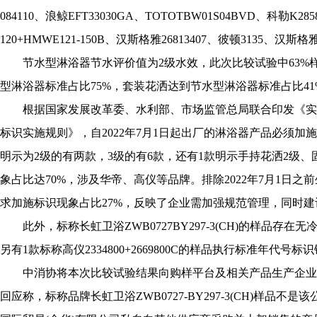
084110、浪鲸EFT33030GA、TOTOTBW01S04BVD、科勒K285
120+HMWE121-150B、汉斯格雅26813407、彼顿3135、汉斯格雅
节水型淋浴器节水评价值为2级水效，此次比较试验中63%
型淋浴器标准占比75%，套装花洒达到节水型淋浴器标准占比41
根据国家发展改革委、水利部、市场监管总局联合印发《实行
标识实施规则》，自2022年7月1日起出厂的淋浴器产品必须加
明示为2级的有两款，3级的有6款，还有1款明示手持花洒2级、
象占比达70%，涉及华帝、高仪等品牌。排除2022年7月1日
求加施标识现象占比27%，反映了企业需加强规范管理，同时
此外，标称长虹卫浴ZWB0727BY297-3(CH)的样品存在无
另有1款标称高仪2334800+2669800C的样品执行标准年代
中消协将本次比较试验结果向购样平台及相关产品生产企业/
回应称，标称品牌长虹卫浴ZWB0727-BY297-3(CH)样