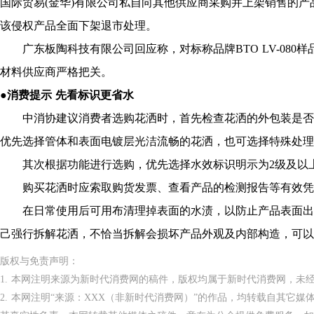
国际贸易(金华)有限公司私自向其他供应商采购并上架销售的
该侵权产品全面下架退市处理。
广东板陶科技有限公司回应称，对标称品牌BTO LV-080
材料供应商严格把关。
●消费提示 先看标识更省水
中消协建议消费者选购花洒时，首先检查花洒的外包装是否
优先选择管体和表面电镀层光洁流畅的花洒，也可选择特殊处理
其次根据功能进行选购，优先选择水效标识明示为2级及以上
购买花洒时应索取购货发票、查看产品的检测报告等有效凭
在日常使用后可用布清理掉表面的水渍，以防止产品表面出
己强行拆解花洒，不恰当拆解会损坏产品外观及内部构造，可以
版权与免责声明：
1. 本网注明来源为新时代消费网的稿件，版权均属于新时代消费网，未
2. 本网注明“来源：XXX（非新时代消费网）”的作品，均转载自其它