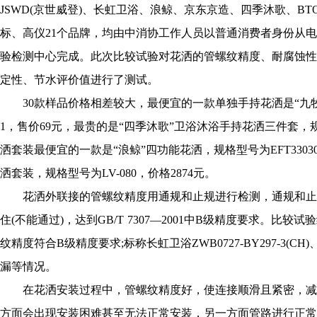
JSWD(京世威登)、长虹卫浴、浪鲸、京东京造、四季沐歌、B
标、高仪21个品牌，均由中消协工作人员以普通消费者身份从
验检测中心完成。此次比较试验对花洒的管螺纹精度、耐腐蚀性
定性、节水评价值进行了测试。
30款样品价格相差较大，最便宜的一款单独手持花洒是“九牧”五功
1，售价69元，最贵的是“四季沐歌”卫浴沐浴手持花洒三件套，规格
洒套装最便宜的一款是“浪鲸”四功能花洒，规格型号为EFT33030
洒套装，规格型号为LV-080，价格2874元。
花洒外联接的管螺纹精度用通规和止规进行检测，通规和止
住(不能通过)，达到GB/T 7307—2001中B级精度要求。比
纹精度符合B级精度要求;标称长虹卫浴ZWB0727-BY297-3(C
漏等情况。
在花洒安装过程中，管螺纹精度好，使连接顺滑且紧密，减
方面会出现安装困难甚至无法正常安装，另一方面管路进行正常