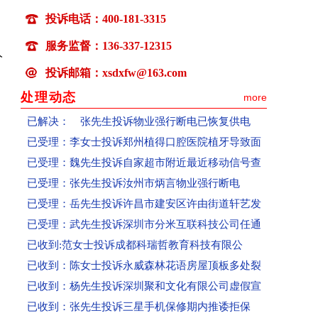
已受理：喻先生投诉吉水县部分区域无移动信号
，
投诉电话：400-181-3315
已受理：卢先生投诉百世快运快递损坏物品拒赔
已受理：张女士投诉微优梦空壳公司收款不发货联
服务监督：136-337-12315
人
已受理：丁女士投诉高春红主讲《元气食养》养生
投诉邮箱：xsdxfw@163.com
已解决： 张先生投诉物业强行断电已恢复供电
处理动态
more
已受理：李女士投诉郑州植得口腔医院植牙导致面
已受理：魏先生投诉自家超市附近最近移动信号查
已受理：张先生投诉汝州市炳言物业强行断电
已受理：岳先生投诉许昌市建安区许由街道轩艺发
已受理：武先生投诉深圳市分米互联科技公司任通
已收到:范女士投诉成都科瑞哲教育科技有限公
已收到：陈女士投诉永威森林花语房屋顶板多处裂
已收到：杨先生投诉深圳聚和文化有限公司虚假宣
已收到：张先生投诉三星手机保修期内推诿拒保
已收到：潘女士投诉惠普打印机实物和描述不符
已受理：张先生投诉民生通讯号码无法激活