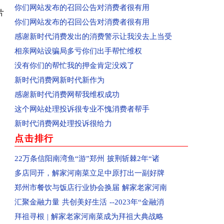
你们网站发布的召回公告对消费者很有用
回复：平顶山群众投诉群星汇中心城美食城已收到
片
你们网站发布的召回公告对消费者很有用
回复：河南省平顶山市群众投诉亚丁湾已收到
感谢新时代消费发出的消费警示让我没去上当受
已收到：信阳市商城县消费者投诉阳光帝景
相亲网站设骗局多亏你们出手帮忙维权
已收到：平顶山消费者投诉黄金花园
没有你们的帮忙我的押金肯定没戏了
已收到：驻马店袁先生投诉爱克儿童梦幻乐园
新时代消费网新时代新作为
回复：河南汝州市群众投诉汝州市南关花园C区已
感谢新时代消费网帮我维权成功
回复：河南省洛阳市孟津区群众投诉中央花园已收
这个网站处理投诉很专业不愧消费者帮手
回复：河南省郑州高新区群众投诉金海西湖美景小
新时代消费网处理投诉很给力
回复：河南省郑州二七区群众投诉河南书山教育已
点击排行
已受理：河南省郑州金水区群众投诉郑州康宁南洋
已受理：佛山消费者梁女士投诉Owhat
22万条信阳南湾鱼“游”郑州 披荆斩棘2年“诸
已收到：消费者投诉新蔡县共享电动车
多店同开，解家河南菜立足中原打出一副好牌
已收到：业主投诉焦作市常绿林溪谷
郑州市餐饮与饭店行业协会换届 解家老家河南
已受理：郑州市消费者投诉河南移动
汇聚金融力量 共创美好生活 --2023年“金融消
已收到：业主投诉永城市观湖壹号
拜祖寻根 | 解家老家河南菜成为拜祖大典战略