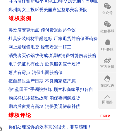
驻马店佳和新城小区停工3年交房无期？当地回应
回复：河南省郑州市群众投诉泰山誉景已收到
郑州闫女士投诉爱美丽嘉玺整形美容医院
已受理：河南省新郑市群众投诉新郑南龙湖孔雀城
公众号
维权案例
more
已受理：河南省清丰县群众投诉海丰置业
已受理：河南省郑州市群众投诉天旺广场鲤鱼门饭
美发店变更地点 预付费退款起争议
微信客服
已受理：消费者投诉天猫宝洁官方旗舰店
灶具安装辅材甲醛超标 厂家退货并赔偿医药费
已收到：消费者投诉青岛航空公司
网上发现假甩卖 经营者退一赔三
QQ客服
已收到：河南郑州市消费者投诉大学路南四环鑫苑
消费者买砂锅致伤成功调解消费纠纷伤者获赔
已收到：河南省郑州市群众投诉郑州经开区阳光城
电子凭证具有效力 延保服务应予履行
官方微博
已收到：河南省商丘群众投诉商丘市中心汽车站
薯片有霉点 消保出面获赔偿
回复：河南省商丘群众投诉上华东庐已收到
擅自篡改生产日期 不良商家遭严惩
在线投诉
回复：河南省商丘群众投诉前程嘉苑已收到
假“蓝田玉”手镯被摔坏 顾客和商家承担各自
已受理：河南省西平县群众投诉美景国际现代城
购买样机冰箱出故障 消保委调解退货
回顶部
已收到：河南省周口市淮阳区群众投诉华悦学府
期房后窗竟有高墙 消保委调解获补偿
已受理：业主投诉驻马店市上海滩花园
维权评论
more
已收到：业主投诉济源天坛办事处商都苑
你们处理投诉的效率真的很快，非常感谢！
边
回复：河南省济源群众投诉公租房已收到