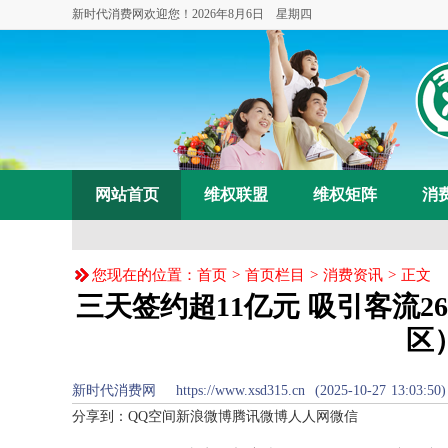
新时代消费网欢迎您！
2026年8月6日 星期四
网站首页
维权联盟
维权矩阵
消
您现在的位置：
首页
>
首页栏目
>
消费资讯
> 正文
三天签约超11亿元 吸引客流
区
新时代消费网 https://www.xsd315.cn (2025-10-27 
分享到：
QQ空间
新浪微博
腾讯微博
人人网
微信