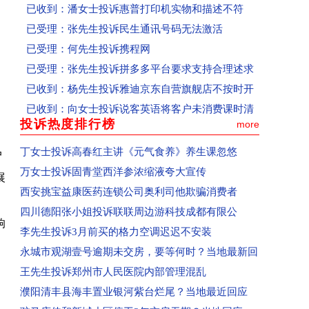
已受理：何先生投诉携程网
已受理：张先生投诉拼多多平台要求支持合理述求
已收到：杨先生投诉雅迪京东自营旗舰店不按时开
已收到：向女士投诉说客英语将客户未消费课时清
已受理：黄先生投诉票牛网霸王条款拒不退款、态
已收到：魏先生投诉山东联通私自给用用户办理流
投诉热度排行榜
more
已受理：陈先生投诉嘟嘟网络游戏服务网
丁女士投诉高春红主讲《元气食养》养生课忽悠
已收到：安徽范女士投诉成都科瑞哲教育科技有限
户
万女士投诉固青堂西洋参浓缩液夸大宣传
已收到：江苏盖女士投诉郑州爱美丽嘉玺整形美容
展
西安挑宝益康医药连锁公司奥利司他欺骗消费者
已收到：吕先生投诉平顶山森茂物业
四川德阳张小姐投诉联联周边游科技成都有限公
已收到：信阳王同学投诉河南新华电脑学院
响
李先生投诉3月前买的格力空调迟迟不安装
已收到：郑州闫女士投诉爱美丽嘉玺整形美容医院
永城市观湖壹号逾期未交房，要等何时？当地最新回
回复：辽宁盘锦刘女士投诉青岛航空已收到
王先生投诉郑州市人民医院内部管理混乱
回复：湖南省怀化沈同学投诉青岛航空已收到
濮阳清丰县海丰置业银河紫台烂尾？当地最近回应
回复：河南学生投诉郑州富康国际美发学校