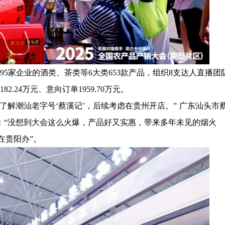
5家企业的酒类、茶类等6大类653款产品，组织8支达人直播团
.24万元、意向订单1959.70万元。
潮汕老字号‘蔡溪记’，后续考虑在贵州开店。” 广东汕头市
：“没想到大会这么火爆，产品好又实惠，带来多年未见的烟火
在贵阳办”。