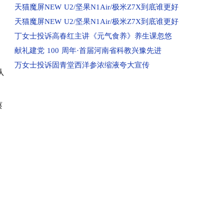
已受理：海南孟女士投诉京东
天猫魔屏NEW U2/坚果N1Air/极米Z7X到底谁更好
已受理：河南洛阳市群众投诉洛阳百汇城
天猫魔屏NEW U2/坚果N1Air/极米Z7X到底谁更好
已受理：业主投诉新郑民航国际玺苑
丁女士投诉高春红主讲《元气食养》养生课忽悠
已受理：业主投诉汝州金域华府小区
献礼建党 100 周年·首届河南省科教兴豫先进
已收到：唐河业主投诉春天阳光嘉园
万女士投诉固青堂西洋参浓缩液夸大宣传
队
已收到：河南汝州市业主投诉金域华府
已收到：兰考县业主投诉凤凰城
蔡
回复：河南鲁山县消费者投诉鲁山大鹏盛世华城已
回复：河南驻马店消费者投诉驻马店市红星国际广
回复：许昌刘先生投诉中国联合网络通信有限公司
回复：河南信阳消费者投诉中国移动河南公司已受
回复：河南新蔡县消费者投诉新蔡县西湖别院已受
已收到：河南邓州市业主投诉邓州市新华生活广场
已受理：河南濮阳市清丰县群众投诉清丰县玉都贵
已受理：河南新乡市辉县群众投诉辉县市龙鼎生活
已受理：业主投诉平顶山市新城区长安佳园