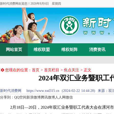
新时代消费网欢迎您！
2026年8月6日 星期四
网站首页
维权联盟
维权矩阵
消费资讯
您现在的位置：
首页
>
首页栏目
>
焦点关注
> 正文
2024年双汇业务暨职
新时代消费网 https://www.xsd315.cn (2024-02-22 14:44:28
分享到：
QQ空间
新浪微博
腾讯微博
人人网
微信
2月18日—20日，2024年双汇业务暨职工代表大会在漯河