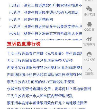
已收到：潘女士投诉惠普打印机实物和描述不符
已受理：张先生投诉民生通讯号码无法激活
微信客服
已受理：何先生投诉携程网
对
已受理：张先生投诉拼多多平台要求支持合理述求
视
QQ客服
已收到：杨先生投诉雅迪京东自营旗舰店不按时开
已收到：向女士投诉说客英语将客户未消费课时清
投诉热度排行榜
已受理：黄先生投诉票牛网霸王条款拒不退款、态
官方微博
more
已收到：魏先生投诉山东联通私自给用用户办理流
丁女士投诉高春红主讲《元气食养》养生课忽悠
已受理：陈先生投诉嘟嘟网络游戏服务网
在线投诉
万女士投诉固青堂西洋参浓缩液夸大宣传
已收到：安徽范女士投诉成都科瑞哲教育科技有限
西安挑宝益康医药连锁公司奥利司他欺骗消费者
已收到：江苏盖女士投诉郑州爱美丽嘉玺整形美容
回顶部
四川德阳张小姐投诉联联周边游科技成都有限公
已收到：吕先生投诉平顶山森茂物业
李先生投诉3月前买的格力空调迟迟不安装
已收到：信阳王同学投诉河南新华电脑学院
永城市观湖壹号逾期未交房，要等何时？当地最新回
已收到：郑州闫女士投诉爱美丽嘉玺整形美容医院
王先生投诉郑州市人民医院内部管理混乱
回复：辽宁盘锦刘女士投诉青岛航空已收到
濮阳清丰县海丰置业银河紫台烂尾？当地最近回应
回复：湖南省怀化沈同学投诉青岛航空已收到