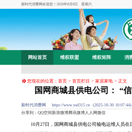
新时代消费网欢迎您！
2026年8月8日 星期六
网站首页
维权联盟
维权矩阵
消
您现在的位置：
首页
>
首页栏目
>
家居家电
> 正文
国网商城县供电公司： “信
新时代消费网 https://www.xsd315.cn (2025-10-30 10:07:
分享到：
QQ空间
新浪微博
腾讯微博
人人网
微信
10月27日，国网商城县供电公司输电运维人员在日