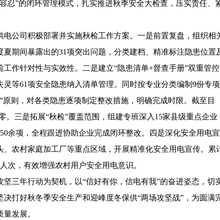
容忍”的闭环管理模式，扎实推进秋季安全大检查，压实责任、
电公司积极部署并实施秋检工作方案。一是前置复盘，组织相
度夏期间暴露出的31项突出问题，分类建档、精准标注隐患位置
工作针对性与实效性。二是建立“隐患清单+督查手册”双重管控
灵等61项安全隐患纳入清单管理。同时按专业分类编制9份专项
”原则，对各类隐患逐项制定整改措施，明确完成时限。截至目
清零。三是拓展“秋检”覆盖范围，组建专班深入15家县级重点企业
50余项，全程跟进协助企业完成闭环整改。四是深化安全用电宣
头、农村家庭加工厂等重点区域，开展精准化安全用电宣传。累
0余人次，有效增强农村用户安全用电意识。
三年行动为契机，以“信好有你，信电有我”的奋进姿态，切
决打好秋冬季安全生产和迎峰度冬保供“两场攻坚战”，为圆满
质量发展。