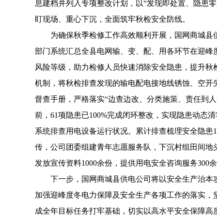
息建档并列入专项整改计划，以“发现即处置、隐患零
盯现场、重心下沉，全面筑牢秋检安全防线。
为确保秋季检修工作高效顺利开展，国网商城县供
部门系统汇总全县电网输、变、配、用各环节在迎峰
风险等级，助力检修人员快速消除安全隐患，提升秋检
机制，将秋检排查发现的输电配电接地线锈蚀、空开失
督查手册，严格落实“边查边改、分类施策、责任到人
前，61项隐患已100%完成闭环整改，实现隐患动态
系统排查用电设备运行状况。累计排查梳理安全隐患1
传，公司团委组建青年志愿服务队，下沉村组田间地
发放宣传资料1000余份，提供用电安全咨询服务30
下一步，国网商城县供电公司将以安全生产治本攻坚
加强迎峰度冬电力保障及安全生产各项工作的落实，坚
成全年目标任务打牢基础，切实以高水平安全保障高