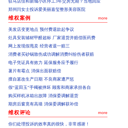
驻马店佳和新城小区停工3年交房无期？当地回应
回复：河南学生投诉郑州富康国际美发学校
郑州闫女士投诉爱美丽嘉玺整形美容医院
回复：河南省郑州市群众投诉泰山誉景已收到
维权案例
more
已受理：河南省新郑市群众投诉新郑南龙湖孔雀城
美发店变更地点 预付费退款起争议
已受理：河南省清丰县群众投诉海丰置业
灶具安装辅材甲醛超标 厂家退货并赔偿医药费
已受理：河南省郑州市群众投诉天旺广场鲤鱼门饭
网上发现假甩卖 经营者退一赔三
已受理：消费者投诉天猫宝洁官方旗舰店
消费者买砂锅致伤成功调解消费纠纷伤者获赔
已收到：消费者投诉青岛航空公司
电子凭证具有效力 延保服务应予履行
已收到：河南郑州市消费者投诉大学路南四环鑫苑
薯片有霉点 消保出面获赔偿
已收到：河南省郑州市群众投诉郑州经开区阳光城
擅自篡改生产日期 不良商家遭严惩
已收到：河南省商丘群众投诉商丘市中心汽车站
假“蓝田玉”手镯被摔坏 顾客和商家承担各自
回复：河南省商丘群众投诉上华东庐已收到
购买样机冰箱出故障 消保委调解退货
回复：河南省商丘群众投诉前程嘉苑已收到
期房后窗竟有高墙 消保委调解获补偿
已受理：河南省西平县群众投诉美景国际现代城
维权评论
more
已收到：河南省周口市淮阳区群众投诉华悦学府
已受理：业主投诉驻马店市上海滩花园
你们处理投诉的效率真的很快，非常感谢！