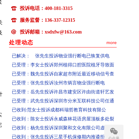
紧
投诉电话：400-181-3315
已受理：喻先生投诉吉水县部分区域无移动信号
服务监督：136-337-12315
关
已受理：卢先生投诉百世快运快递损坏物品拒赔
投诉邮箱：xsdxfw@163.com
及
已受理：张女士投诉微优梦空壳公司收款不发货联
已受理：丁女士投诉高春红主讲《元气食养》养生
处理动态
more
已解决： 张先生投诉物业强行断电已恢复供电
已受理：李女士投诉郑州植得口腔医院植牙导致面
已受理：魏先生投诉自家超市附近最近移动信号查
已受理：张先生投诉汝州市炳言物业强行断电
已受理：岳先生投诉许昌市建安区许由街道轩艺发
计
已受理：武先生投诉深圳市分米互联科技公司任通
已收到:范女士投诉成都科瑞哲教育科技有限公
已收到：陈女士投诉永威森林花语房屋顶板多处裂
实
已收到：杨先生投诉深圳聚和文化有限公司虚假宣
完
已收到：张先生投诉三星手机保修期内推诿拒保
公众号