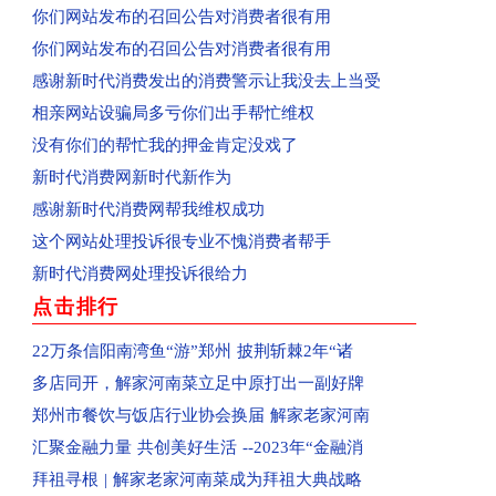
已收到：业主投诉济源天坛办事处商都苑
你们网站发布的召回公告对消费者很有用
回复：河南省济源群众投诉公租房已收到
你们网站发布的召回公告对消费者很有用
回复：平顶山群众投诉群星汇中心城美食城已收到
感谢新时代消费发出的消费警示让我没去上当受
回复：河南省平顶山市群众投诉亚丁湾已收到
相亲网站设骗局多亏你们出手帮忙维权
已收到：信阳市商城县消费者投诉阳光帝景
没有你们的帮忙我的押金肯定没戏了
已收到：平顶山消费者投诉黄金花园
新时代消费网新时代新作为
已收到：驻马店袁先生投诉爱克儿童梦幻乐园
感谢新时代消费网帮我维权成功
回复：河南汝州市群众投诉汝州市南关花园C区已
这个网站处理投诉很专业不愧消费者帮手
回复：河南省洛阳市孟津区群众投诉中央花园已收
新时代消费网处理投诉很给力
回复：河南省郑州高新区群众投诉金海西湖美景小
点击排行
回复：河南省郑州二七区群众投诉河南书山教育已
22万条信阳南湾鱼“游”郑州 披荆斩棘2年“诸
已受理：河南省郑州金水区群众投诉郑州康宁南洋
多店同开，解家河南菜立足中原打出一副好牌
已受理：佛山消费者梁女士投诉Owhat
郑州市餐饮与饭店行业协会换届 解家老家河南
已收到：消费者投诉新蔡县共享电动车
汇聚金融力量 共创美好生活 --2023年“金融消
已收到：业主投诉焦作市常绿林溪谷
拜祖寻根 | 解家老家河南菜成为拜祖大典战略
已受理：郑州市消费者投诉河南移动