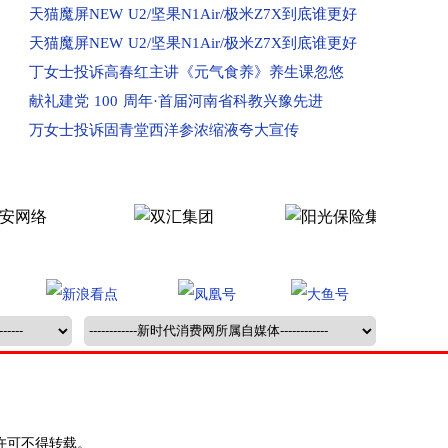
天猫魔屏NEW U2/坚果N1Air/极米Z7X到底谁更好
已收到：业主投诉永城市观湖壹号
天猫魔屏NEW U2/坚果N1Air/极米Z7X到底谁更好
已受理：海南孟女士投诉京东
丁女士投诉高春红主讲《元气食养》养生课忽悠
已受理：河南洛阳市群众投诉洛阳百汇城
献礼建党 100 周年·首届河南省科教兴豫先进
已受理：业主投诉新郑民航国际玺苑
万女士投诉固青堂西洋参浓缩液夸大宣传
已受理：业主投诉汝州金域华府小区
已收到：唐河业主投诉春天阳光嘉园
已收到：河南汝州市业主投诉金域华府
已收到：兰考县业主投诉凤凰城
回复：河南鲁山县消费者投诉鲁山大鹏盛世华城已
回复：河南驻马店消费者投诉驻马店市红星国际广
回复：许昌刘先生投诉中国联合网络通信有限公司
回复：河南信阳消费者投诉中国移动河南公司已受
回复：河南新蔡县消费者投诉新蔡县西湖别院已受
已收到：河南邓州市业主投诉邓州市新华生活广场
已受理：河南濮阳市清丰县群众投诉清丰县玉都贵
许可不得转载。