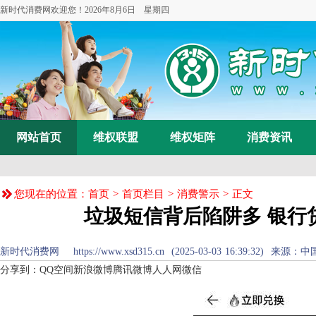
新时代消费网欢迎您！
2026年8月6日 星期四
网站首页
维权联盟
维权矩阵
消费资讯
您现在的位置：
首页
>
首页栏目
>
消费警示
> 正文
垃圾短信背后陷阱多 银行
新时代消费网 https://www.xsd315.cn (2025-03-03 16:39:32) 来源：
中
分享到：
QQ空间
新浪微博
腾讯微博
人人网
微信