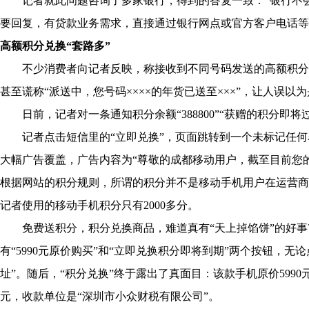
记者就此问题咨询了多家银行，得到的答复一致：“银行不会
要回复，有贷款业务需求，直接通过银行网点或官方客户电话等
高额积分兑换“套路多”
不少消费者向记者反映，称接收到不同号码发送的高额积分兑换
甚至谎称“派送中，您号码××××的年货已送至×××”，让人误以
日前，记者对一条通知积分余额“388800”“获赠的积分即将过
记者点击短信里的“立即兑换”，页面跳转到一个未标记任何名
大幅广告覆盖，广告内容为“尊敬的成都移动用户，截至目前您的账户
根据网站的积分规则，所谓的积分并不是移动手机用户在运营商
记者使用的移动手机积分只有2000多分。
免费送积分，积分兑换商品，难道真有“天上掉馅饼”的好事?记者
有“5990元原价购买”和“立即兑换积分即将到期”两个按钮，
址”。随后，“积分兑换”终于露出了真面目：该款手机原价5990
元，收款单位是“深圳市小众财税有限公司”。