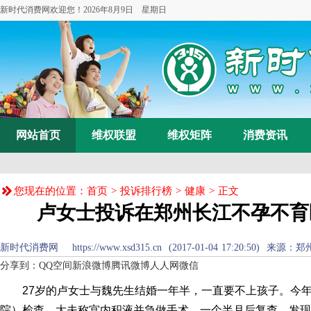
新时代消费网欢迎您！
2026年8月9日 星期日
网站首页
维权联盟
维权矩阵
消费资讯
您现在的位置：
首页
>
投诉排行榜
>
健康
> 正文
卢女士投诉在郑州长江不孕不育
新时代消费网 https://www.xsd315.cn (2017-01-04 17:20:50
分享到：
QQ空间
新浪微博
腾讯微博
人人网
微信
27岁的卢女士与魏先生结婚一年半，一直要不上孩子。今年
院）检查，大夫称宫内积液并急做手术。一个半月后复查，发现