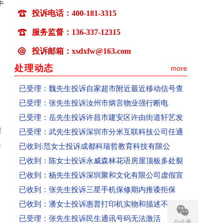
手
已受理：卢先生投诉百世快运快递损坏物品拒赔
投诉电话：400-181-3315
已受理：张女士投诉微优梦空壳公司收款不发货联
服务监督：136-337-12315
已受理：丁女士投诉高春红主讲《元气食养》养生
投诉邮箱：xsdxfw@163.com
已解决： 张先生投诉物业强行断电已恢复供电
已受理：李女士投诉郑州植得口腔医院植牙导致面
处理动态
more
已受理：魏先生投诉自家超市附近最近移动信号查
已受理：张先生投诉汝州市炳言物业强行断电
已受理：岳先生投诉许昌市建安区许由街道轩艺发
已受理：武先生投诉深圳市分米互联科技公司任通
对
已收到:范女士投诉成都科瑞哲教育科技有限公
视
已收到：陈女士投诉永威森林花语房屋顶板多处裂
已收到：杨先生投诉深圳聚和文化有限公司虚假宣
已收到：张先生投诉三星手机保修期内推诿拒保
已收到：潘女士投诉惠普打印机实物和描述不符
已受理：张先生投诉民生通讯号码无法激活
公众号