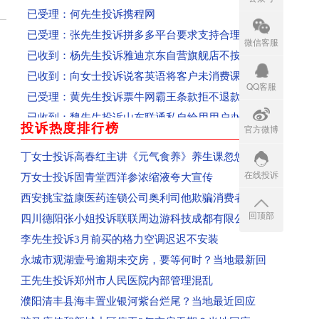
已受理：何先生投诉携程网
已受理：张先生投诉拼多多平台要求支持合理述求
微信客服
已收到：杨先生投诉雅迪京东自营旗舰店不按时开
已收到：向女士投诉说客英语将客户未消费课时清
QQ客服
已受理：黄先生投诉票牛网霸王条款拒不退款、态
已收到：魏先生投诉山东联通私自给用用户办理流
投诉热度排行榜
已受理：陈先生投诉嘟嘟网络游戏服务网
官方微博
more
已收到：安徽范女士投诉成都科瑞哲教育科技有限
丁女士投诉高春红主讲《元气食养》养生课忽悠
已收到：江苏盖女士投诉郑州爱美丽嘉玺整形美容
在线投诉
万女士投诉固青堂西洋参浓缩液夸大宣传
已收到：吕先生投诉平顶山森茂物业
西安挑宝益康医药连锁公司奥利司他欺骗消费者
已收到：信阳王同学投诉河南新华电脑学院
回顶部
四川德阳张小姐投诉联联周边游科技成都有限公
已收到：郑州闫女士投诉爱美丽嘉玺整形美容医院
李先生投诉3月前买的格力空调迟迟不安装
回复：辽宁盘锦刘女士投诉青岛航空已收到
永城市观湖壹号逾期未交房，要等何时？当地最新回
回复：湖南省怀化沈同学投诉青岛航空已收到
王先生投诉郑州市人民医院内部管理混乱
回复：河南学生投诉郑州富康国际美发学校
濮阳清丰县海丰置业银河紫台烂尾？当地最近回应
回复：河南省郑州市群众投诉泰山誉景已收到