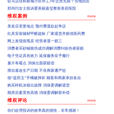
驻马店佳和新城小区停工3年交房无期？当地回应
已受理：河南省新郑市群众投诉新郑南龙湖孔雀城
郑州闫女士投诉爱美丽嘉玺整形美容医院
已受理：河南省清丰县群众投诉海丰置业
维权案例
more
已受理：河南省郑州市群众投诉天旺广场鲤鱼门饭
美发店变更地点 预付费退款起争议
已受理：消费者投诉天猫宝洁官方旗舰店
灶具安装辅材甲醛超标 厂家退货并赔偿医药费
已收到：消费者投诉青岛航空公司
网上发现假甩卖 经营者退一赔三
已收到：河南郑州市消费者投诉大学路南四环鑫苑
消费者买砂锅致伤成功调解消费纠纷伤者获赔
已收到：河南省郑州市群众投诉郑州经开区阳光城
电子凭证具有效力 延保服务应予履行
已收到：河南省商丘群众投诉商丘市中心汽车站
薯片有霉点 消保出面获赔偿
回复：河南省商丘群众投诉上华东庐已收到
擅自篡改生产日期 不良商家遭严惩
回复：河南省商丘群众投诉前程嘉苑已收到
假“蓝田玉”手镯被摔坏 顾客和商家承担各自
已受理：河南省西平县群众投诉美景国际现代城
购买样机冰箱出故障 消保委调解退货
已收到：河南省周口市淮阳区群众投诉华悦学府
期房后窗竟有高墙 消保委调解获补偿
已受理：业主投诉驻马店市上海滩花园
维权评论
more
已收到：业主投诉济源天坛办事处商都苑
回复：河南省济源群众投诉公租房已收到
你们处理投诉的效率真的很快，非常感谢！