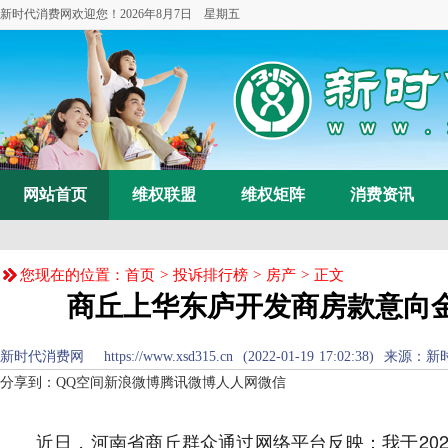
新时代消费网欢迎您！
2026年8月7日 星期五
网站首页
维权联盟
维权矩阵
消费资讯
您现在的位置：
首页
>
投诉排行榜
>
房产
> 正文
商丘上华东庐开发商房款意向
新时代消费网 https://www.xsd315.cn (2022-01-19 17:02:38) 来源：
新
分享到：
QQ空间
新浪微博
腾讯微博
人人网
微信
近日，河南省商丘群众通过网络平台反映：我于20