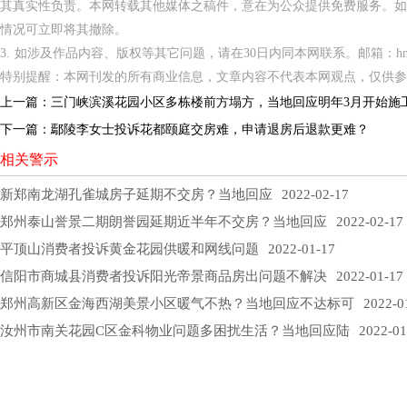
其真实性负责。本网转载其他媒体之稿件，意在为公众提供免费服务。如
情况可立即将其撤除。
3. 如涉及作品内容、版权等其它问题，请在30日内同本网联系。邮箱：hnppxc
特别提醒：本网刊发的所有商业信息，文章内容不代表本网观点，仅供参
上一篇：
三门峡滨溪花园小区多栋楼前方塌方，当地回应明年3月开始施
下一篇：
鄢陵李女士投诉花都颐庭交房难，申请退房后退款更难？
相关警示
新郑南龙湖孔雀城房子延期不交房？当地回应
2022-02-17
郑州泰山誉景二期朗誉园延期近半年不交房？当地回应
2022-02-17
平顶山消费者投诉黄金花园供暖和网线问题
2022-01-17
信阳市商城县消费者投诉阳光帝景商品房出问题不解决
2022-01-17
郑州高新区金海西湖美景小区暖气不热？当地回应不达标可
2022-0
汝州市南关花园C区金科物业问题多困扰生活？当地回应陆
2022-01