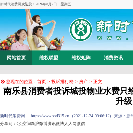
新时代消费网欢迎您！
2026年8月7日 星期五
网站首页
维权联盟
维权矩阵
消费资讯
您现在的位置：
首页
>
投诉排行榜
>
房产
> 正文
南乐县消费者投诉城投物业水费只给
升级
新时代消费网 https://www.xsd315.cn (2021-12-24 09:06:12) 来源：
新
分享到：
QQ空间
新浪微博
腾讯微博
人人网
微信