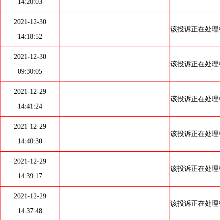
14:20:03
2021-12-30
该投诉正在处理
14:18:52
2021-12-30
该投诉正在处理
09:30:05
2021-12-29
该投诉正在处理
14:41:24
2021-12-29
该投诉正在处理
14:40:30
2021-12-29
该投诉正在处理
14:39:17
2021-12-29
该投诉正在处理
14:37:48