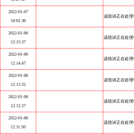
2022-01-07
该投诉正在处理
10:01:30
2022-01-06
该投诉正在处理
12:15:37
2022-01-06
该投诉正在处理
12:14:47
2022-01-06
该投诉正在处理
12:13:32
2022-01-06
该投诉正在处理
12:12:27
2022-01-06
该投诉正在处理
12:11:50