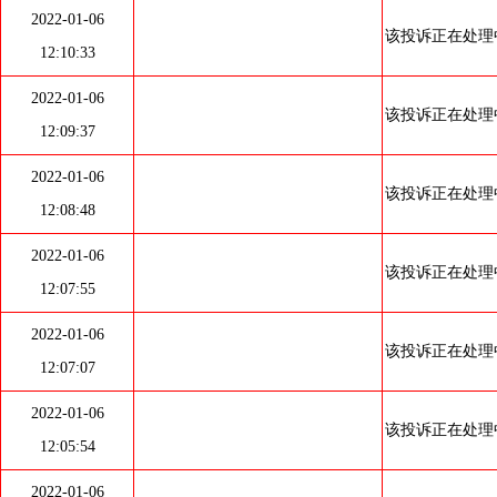
2022-01-06
该投诉正在处理
12:10:33
2022-01-06
该投诉正在处理
12:09:37
2022-01-06
该投诉正在处理
12:08:48
2022-01-06
该投诉正在处理
12:07:55
2022-01-06
该投诉正在处理
12:07:07
2022-01-06
该投诉正在处理
12:05:54
2022-01-06