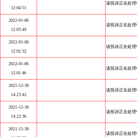
该投诉正在处理
12:04:51
2022-01-06
该投诉正在处理
12:03:49
2022-01-06
该投诉正在处理
12:02:32
2022-01-06
该投诉正在处理
12:01:46
2021-12-30
该投诉正在处理
14:23:42
2021-12-30
该投诉正在处理
14:22:36
2021-12-30
该投诉正在处理