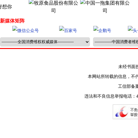
新媒体矩阵
未经书面授权禁止
本网站所转载的信息，不
工信部备
违法和不良信息举报电话：400-